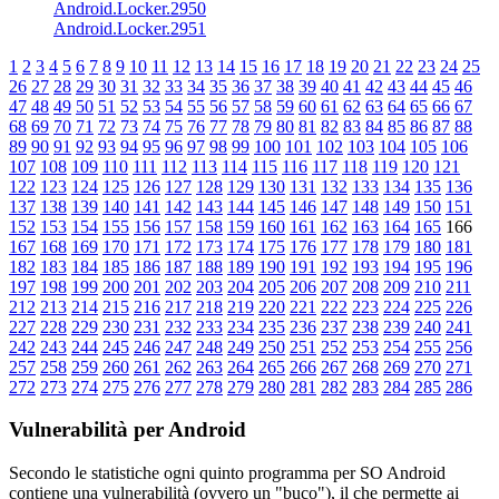
Android.Locker.2950
Android.Locker.2951
1
2
3
4
5
6
7
8
9
10
11
12
13
14
15
16
17
18
19
20
21
22
23
24
25
26
27
28
29
30
31
32
33
34
35
36
37
38
39
40
41
42
43
44
45
46
47
48
49
50
51
52
53
54
55
56
57
58
59
60
61
62
63
64
65
66
67
68
69
70
71
72
73
74
75
76
77
78
79
80
81
82
83
84
85
86
87
88
89
90
91
92
93
94
95
96
97
98
99
100
101
102
103
104
105
106
107
108
109
110
111
112
113
114
115
116
117
118
119
120
121
122
123
124
125
126
127
128
129
130
131
132
133
134
135
136
137
138
139
140
141
142
143
144
145
146
147
148
149
150
151
152
153
154
155
156
157
158
159
160
161
162
163
164
165
166
167
168
169
170
171
172
173
174
175
176
177
178
179
180
181
182
183
184
185
186
187
188
189
190
191
192
193
194
195
196
197
198
199
200
201
202
203
204
205
206
207
208
209
210
211
212
213
214
215
216
217
218
219
220
221
222
223
224
225
226
227
228
229
230
231
232
233
234
235
236
237
238
239
240
241
242
243
244
245
246
247
248
249
250
251
252
253
254
255
256
257
258
259
260
261
262
263
264
265
266
267
268
269
270
271
272
273
274
275
276
277
278
279
280
281
282
283
284
285
286
Vulnerabilità per Android
Secondo le statistiche
ogni quinto programma per SO Android
contiene una vulnerabilità
(ovvero un "buco"), il che permette ai