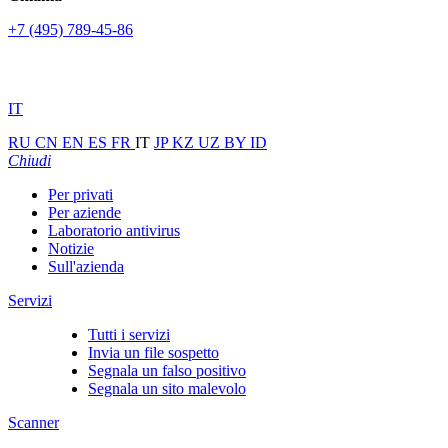
+7 (495) 789-45-86
IT
RU
CN
EN
ES
FR
IT
JP
KZ
UZ
BY
ID
Chiudi
Per privati
Per aziende
Laboratorio antivirus
Notizie
Sull'azienda
Servizi
Tutti i servizi
Invia un file sospetto
Segnala un falso positivo
Segnala un sito malevolo
Scanner