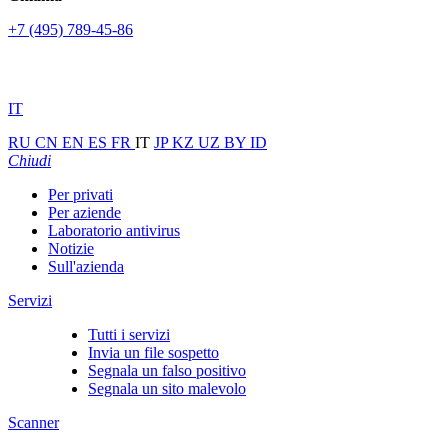
+7 (495) 789-45-86
IT
RU
CN
EN
ES
FR
IT
JP
KZ
UZ
BY
ID
Chiudi
Per privati
Per aziende
Laboratorio antivirus
Notizie
Sull'azienda
Servizi
Tutti i servizi
Invia un file sospetto
Segnala un falso positivo
Segnala un sito malevolo
Scanner