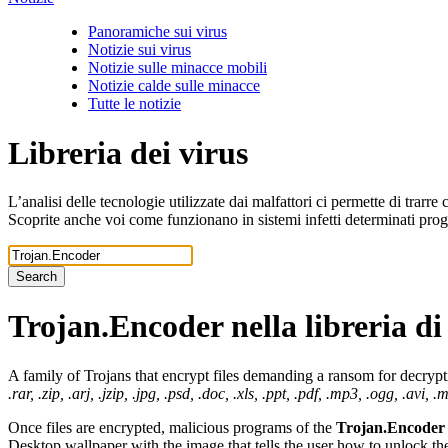
Panoramiche sui virus
Notizie sui virus
Notizie sulle minacce mobili
Notizie calde sulle minacce
Tutte le notizie
Libreria dei virus
L’analisi delle tecnologie utilizzate dai malfattori ci permette di trarr
Scoprite anche voi come funzionano in sistemi infetti determinati pro
Search
Trojan.Encoder
nella libreria di
A family of Trojans that encrypt files demanding a ransom for decrypt
.rar, .zip, .arj, .jzip, .jpg, .psd, .doc, .xls, .ppt, .pdf, .mp3, .ogg, .avi, 
Once files are encrypted, malicious programs of the
Trojan.Encoder
Desktop wallpaper with the image that tells the user how to unlock t