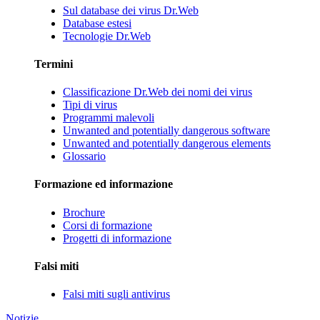
Sul database dei virus Dr.Web
Database estesi
Tecnologie Dr.Web
Termini
Classificazione Dr.Web dei nomi dei virus
Tipi di virus
Programmi malevoli
Unwanted and potentially dangerous software
Unwanted and potentially dangerous elements
Glossario
Formazione ed informazione
Brochure
Corsi di formazione
Progetti di informazione
Falsi miti
Falsi miti sugli antivirus
Notizie