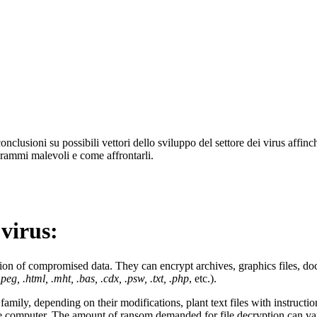
e conclusioni su possibili vettori dello sviluppo del settore dei virus af
grammi malevoli e come affrontarli.
 virus:
ion of compromised data. They can encrypt archives, graphics files, doc
.mpeg, .html, .mht, .bas, .cdx, .psw, .txt, .php
, etc.).
family, depending on their modifications, plant text files with instructi
he computer. The amount of ransom demanded for file decryption can var