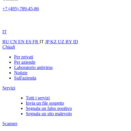
+7 (495) 789-45-86
IT
RU
CN
EN
ES
FR
IT
JP
KZ
UZ
BY
ID
Chiudi
Per privati
Per aziende
Laboratorio antivirus
Notizie
Sull'azienda
Servizi
Tutti i servizi
Invia un file sospetto
Segnala un falso positivo
Segnala un sito malevolo
Scanner