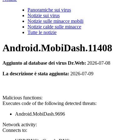
Panoramiche sui virus
Notizie sui virus
Notizie sulle minacce mobili
Notizie calde sulle minacce
Tutte le notizie
Android.MobiDash.11408
Aggiunto al database dei virus Dr.Web:
2026-07-08
La descrizione è stata aggiunta:
2026-07-09
Malicious functions:
Executes code of the following detected threats:
Android.MobiDash.9696
Network activity:
Connects to: