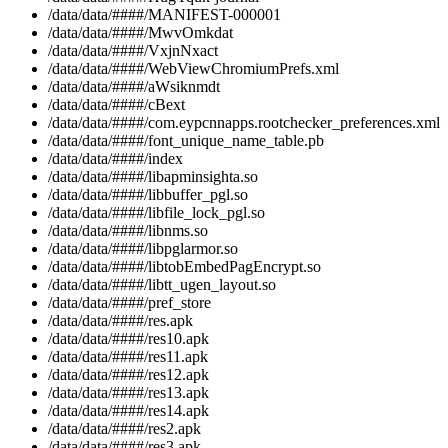
/data/data/####/MANIFEST-000001
/data/data/####/MwvOmkdat
/data/data/####/VxjnNxact
/data/data/####/WebViewChromiumPrefs.xml
/data/data/####/aWsiknmdt
/data/data/####/cBext
/data/data/####/com.eypcnnapps.rootchecker_preferences.xml
/data/data/####/font_unique_name_table.pb
/data/data/####/index
/data/data/####/libapminsighta.so
/data/data/####/libbuffer_pgl.so
/data/data/####/libfile_lock_pgl.so
/data/data/####/libnms.so
/data/data/####/libpglarmor.so
/data/data/####/libtobEmbedPagEncrypt.so
/data/data/####/libtt_ugen_layout.so
/data/data/####/pref_store
/data/data/####/res.apk
/data/data/####/res10.apk
/data/data/####/res11.apk
/data/data/####/res12.apk
/data/data/####/res13.apk
/data/data/####/res14.apk
/data/data/####/res2.apk
/data/data/####/res3.apk