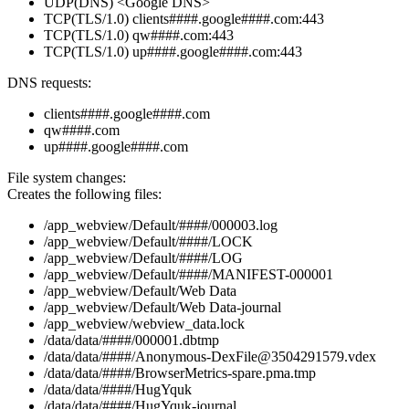
UDP(DNS) <Google DNS>
TCP(TLS/1.0) clients####.google####.com:443
TCP(TLS/1.0) qw####.com:443
TCP(TLS/1.0) up####.google####.com:443
DNS requests:
clients####.google####.com
qw####.com
up####.google####.com
File system changes:
Creates the following files:
/app_webview/Default/####/000003.log
/app_webview/Default/####/LOCK
/app_webview/Default/####/LOG
/app_webview/Default/####/MANIFEST-000001
/app_webview/Default/Web Data
/app_webview/Default/Web Data-journal
/app_webview/webview_data.lock
/data/data/####/000001.dbtmp
/data/data/####/Anonymous-DexFile@3504291579.vdex
/data/data/####/BrowserMetrics-spare.pma.tmp
/data/data/####/HugYquk
/data/data/####/HugYquk-journal