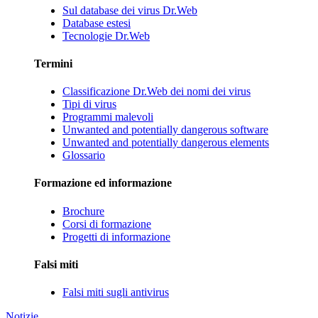
Sul database dei virus Dr.Web
Database estesi
Tecnologie Dr.Web
Termini
Classificazione Dr.Web dei nomi dei virus
Tipi di virus
Programmi malevoli
Unwanted and potentially dangerous software
Unwanted and potentially dangerous elements
Glossario
Formazione ed informazione
Brochure
Corsi di formazione
Progetti di informazione
Falsi miti
Falsi miti sugli antivirus
Notizie