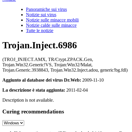
Panoramiche sui virus
Notizie sui virus
Notizie sulle minacce mobili
Notizie calde sulle minacce
Tutte le notizie
Trojan.Inject.6986
(TROJ_INJECT.AMX, TR/Crypt.ZPACK.Gen,
Trojan.Win32.Generic!VS, Trojan:Win32/Malat,
Trojan.Generic.3938843, Trojan.Win32.Inject.adou, generic!bg.fdl)
Aggiunto al database dei virus Dr.Web:
2009-11-10
La descrizione è stata aggiunta:
2011-02-04
Description is not available.
Curing recommendations