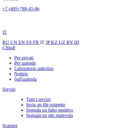
+7 (495) 789-45-86
IT
RU
CN
EN
ES
FR
IT
JP
KZ
UZ
BY
ID
Chiudi
Per privati
Per aziende
Laboratorio antivirus
Notizie
Sull'azienda
Servizi
Tutti i servizi
Invia un file sospetto
Segnala un falso positivo
Segnala un sito malevolo
Scanner