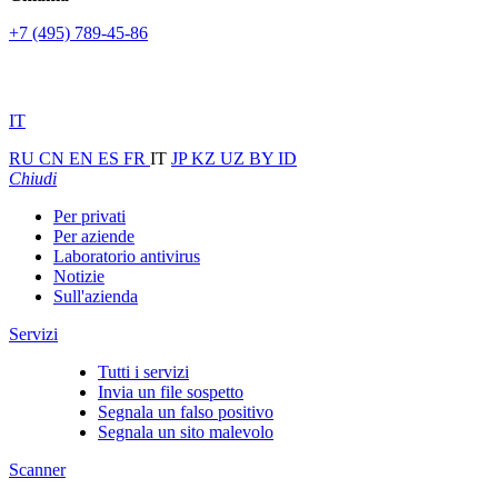
+7 (495) 789-45-86
IT
RU
CN
EN
ES
FR
IT
JP
KZ
UZ
BY
ID
Chiudi
Per privati
Per aziende
Laboratorio antivirus
Notizie
Sull'azienda
Servizi
Tutti i servizi
Invia un file sospetto
Segnala un falso positivo
Segnala un sito malevolo
Scanner