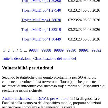
Trojan.MulDrop41.29898
03:23:24
06.08.2026
Trojan.MulDrop41.27540
03:23:24
06.08.2026
Trojan.MulDrop41.28030
03:23:24
06.08.2026
Trojan.MulDrop41.32519
03:23:23
06.08.2026
Trojan.MulDrop41.30449
03:23:23
06.08.2026
1
2
3
4
5
...
99887
99888
99889
99890
99891
99892
Tutte le descrizioni
|
Classificazione dei nomi dei
Vulnerabilità per Android
Secondo le statistiche
ogni quinto programma per SO Android
contiene una vulnerabilità
(ovvero un "buco"), il che permette ai
malfattori di introdurre con successo trojan mobili sui dispositivi e di
eseguire le azioni richieste.
Auditor di sicurezza in Dr.Web per Android
farà la diagnostica e
l’analisi della sicurezza del dispositivo mobile, proporrà soluzioni
per risolvere i problemi e le vulnerabilità rilevate.