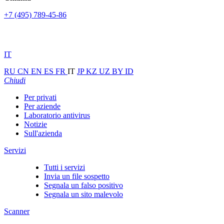
+7 (495) 789-45-86
IT
RU
CN
EN
ES
FR
IT
JP
KZ
UZ
BY
ID
Chiudi
Per privati
Per aziende
Laboratorio antivirus
Notizie
Sull'azienda
Servizi
Tutti i servizi
Invia un file sospetto
Segnala un falso positivo
Segnala un sito malevolo
Scanner