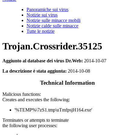
Panoramiche sui virus
Notizie sui virus
Notizie sulle minacce mobili
Notizie calde sulle minacce
Tutte le notizie
Trojan.Crossrider.35125
Aggiunto al database dei virus Dr.Web:
2014-10-07
La descrizione è stata aggiunta:
2014-10-08
Technical Information
Malicious functions:
Creates and executes the following:
'%TEMP%\7zS1.tmp\uTmfpsjH164.exe'
Terminates or attempts to terminate
the following user processes: