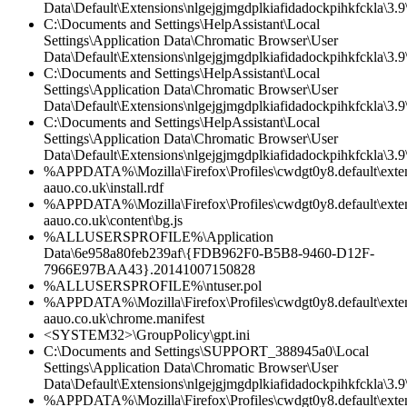
Data\Default\Extensions\nlgejgjmgdplkiafidadockpihkfckla\3.9\
C:\Documents and Settings\HelpAssistant\Local
Settings\Application Data\Chromatic Browser\User
Data\Default\Extensions\nlgejgjmgdplkiafidadockpihkfckla\3.
C:\Documents and Settings\HelpAssistant\Local
Settings\Application Data\Chromatic Browser\User
Data\Default\Extensions\nlgejgjmgdplkiafidadockpihkfckla\3.9\
C:\Documents and Settings\HelpAssistant\Local
Settings\Application Data\Chromatic Browser\User
Data\Default\Extensions\nlgejgjmgdplkiafidadockpihkfckla\3.9\
%APPDATA%\Mozilla\Firefox\Profiles\cwdgt0y8.default\exte
aauo.co.uk\install.rdf
%APPDATA%\Mozilla\Firefox\Profiles\cwdgt0y8.default\exte
aauo.co.uk\content\bg.js
%ALLUSERSPROFILE%\Application
Data\6e958a80feb239af\{FDB962F0-B5B8-9460-D12F-
7966E97BAA43}.20141007150828
%ALLUSERSPROFILE%\ntuser.pol
%APPDATA%\Mozilla\Firefox\Profiles\cwdgt0y8.default\exte
aauo.co.uk\chrome.manifest
<SYSTEM32>\GroupPolicy\gpt.ini
C:\Documents and Settings\SUPPORT_388945a0\Local
Settings\Application Data\Chromatic Browser\User
Data\Default\Extensions\nlgejgjmgdplkiafidadockpihkfckla\3.
%APPDATA%\Mozilla\Firefox\Profiles\cwdgt0y8.default\exte