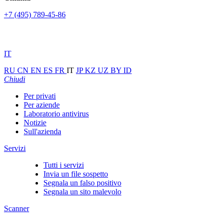
+7 (495) 789-45-86
IT
RU
CN
EN
ES
FR
IT
JP
KZ
UZ
BY
ID
Chiudi
Per privati
Per aziende
Laboratorio antivirus
Notizie
Sull'azienda
Servizi
Tutti i servizi
Invia un file sospetto
Segnala un falso positivo
Segnala un sito malevolo
Scanner