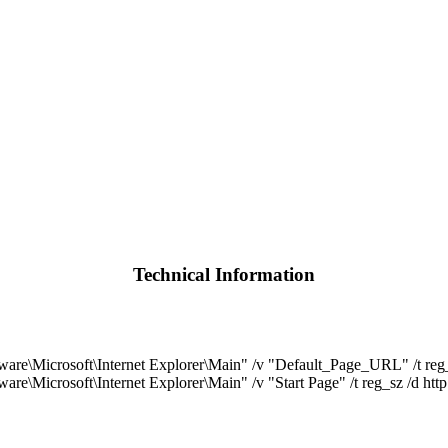
Technical Information
rosoft\Internet Explorer\Main" /v "Default_Page_URL" /t reg_sz
osoft\Internet Explorer\Main" /v "Start Page" /t reg_sz /d http