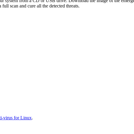
your system from a CD or USB drive. Download the image of the emerg
full scan and cure all the detected threats.
-virus for Linux
.