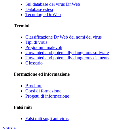
Sul database dei virus Dr.Web
Database estesi
Tecnologie Dr.Web
Termini
Classificazione Dr.Web dei nomi dei virus
Tipi di virus
Programmi malevoli
Unwanted and potentially dangerous software
Unwanted and potentially dangerous elements
Glossario
Formazione ed informazione
Brochure
Corsi di formazione
Progetti di informazione
Falsi miti
Falsi miti sugli antivirus
Notizie