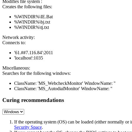
Modifies file system :
Creates the following files:
%WINDIR%\IE.Bat
%WINDIR%\bj.txt
%WINDIR%\tj.txt
Network activity:
Connects to:
'61.##7.116.84':2011
'localhost':1035
Miscellaneous:
Searches for the following windows:
ClassName: 'MS_WebcheckMonitor' WindowName: ''
ClassName: 'MS_AutodialMonitor' WindowName: ''
Curing recommendations
If the operating system (OS) can be loaded (either normally o
Security Space
.