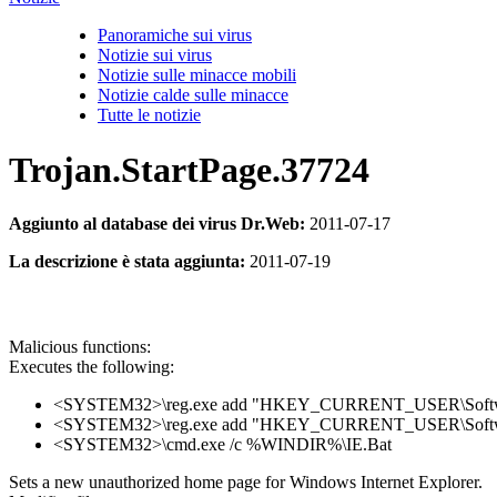
Panoramiche sui virus
Notizie sui virus
Notizie sulle minacce mobili
Notizie calde sulle minacce
Tutte le notizie
Trojan.StartPage.37724
Aggiunto al database dei virus Dr.Web:
2011-07-17
La descrizione è stata aggiunta:
2011-07-19
Malicious functions:
Executes the following:
<SYSTEM32>\reg.exe add "HKEY_CURRENT_USER\Software\Mic
<SYSTEM32>\reg.exe add "HKEY_CURRENT_USER\Software\Micr
<SYSTEM32>\cmd.exe /c %WINDIR%\IE.Bat
Sets a new unauthorized home page for Windows Internet Explorer.