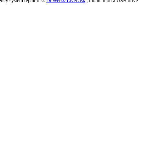
ency system repair disk
Dr.Web® LiveDisk
, mount it on a USB drive