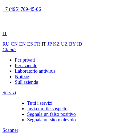
+7 (495) 789-45-86
IT
RU
CN
EN
ES
FR
IT
JP
KZ
UZ
BY
ID
Chiudi
Per privati
Per aziende
Laboratorio antivirus
Notizie
Sull'azienda
Servizi
Tutti i servizi
Invia un file sospetto
Segnala un falso positivo
Segnala un sito malevolo
Scanner