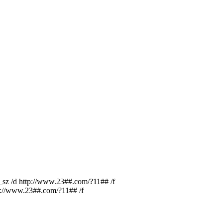
 /d http://www.23##.com/?11## /f
://www.23##.com/?11## /f