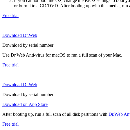
If you cannot boot the OS, change the BIOS settings to boot 
or burn it to a CD/DVD. After booting up with this media, run a 
Free trial
Download Dr.Web
Download by serial number
Use Dr.Web Anti-virus for macOS to run a full scan of your Mac.
Free trial
Download Dr.Web
Download by serial number
Download on App Store
After booting up, run a full scan of all disk partitions with
Dr.Web Anti
Free trial