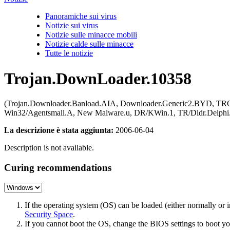
Panoramiche sui virus
Notizie sui virus
Notizie sulle minacce mobili
Notizie calde sulle minacce
Tutte le notizie
Trojan.DownLoader.10358
(Trojan.Downloader.Banload.AIA, Downloader.Generic2.BYD, TROJ_
Win32/Agentsmall.A, New Malware.u, DR/KWin.1, TR/Dldr.Delphi.
La descrizione è stata aggiunta:
2006-06-04
Description is not available.
Curing recommendations
If the operating system (OS) can be loaded (either normally o
Security Space
.
If you cannot boot the OS, change the BIOS settings to boot 