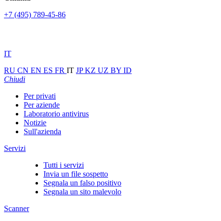
+7 (495) 789-45-86
IT
RU
CN
EN
ES
FR
IT
JP
KZ
UZ
BY
ID
Chiudi
Per privati
Per aziende
Laboratorio antivirus
Notizie
Sull'azienda
Servizi
Tutti i servizi
Invia un file sospetto
Segnala un falso positivo
Segnala un sito malevolo
Scanner