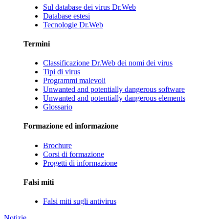
Sul database dei virus Dr.Web
Database estesi
Tecnologie Dr.Web
Termini
Classificazione Dr.Web dei nomi dei virus
Tipi di virus
Programmi malevoli
Unwanted and potentially dangerous software
Unwanted and potentially dangerous elements
Glossario
Formazione ed informazione
Brochure
Corsi di formazione
Progetti di informazione
Falsi miti
Falsi miti sugli antivirus
Notizie