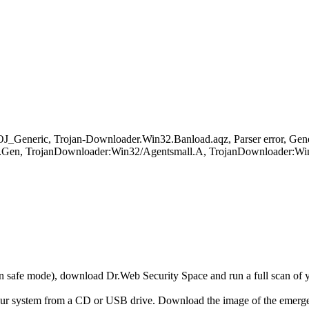
Generic, Trojan-Downloader.Win32.Banload.aqz, Parser error, Gen
Gen, TrojanDownloader:Win32/Agentsmall.A, TrojanDownloader:Win
r in safe mode), download Dr.Web Security Space and run a full scan o
your system from a CD or USB drive. Download the image of the emerg