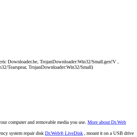
eric Downloader.be, TrojanDownloader:Win32/Small.gen!V ,
32/Tearspear, TrojanDownloader:Win32/Small)
f your computer and removable media you use.
More about Dr.Web
ency system repair disk
Dr.Web® LiveDisk
, mount it on a USB drive