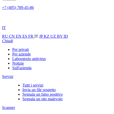
+7 (495) 789-45-86
IT
RU
CN
EN
ES
FR
IT
JP
KZ
UZ
BY
ID
Chiudi
Per privati
Per aziende
Laboratorio antivirus
Notizie
Sull'azienda
Servizi
Tutti i servizi
Invia un file sospetto
Segnala un falso positivo
Segnala un sito malevolo
Scanner