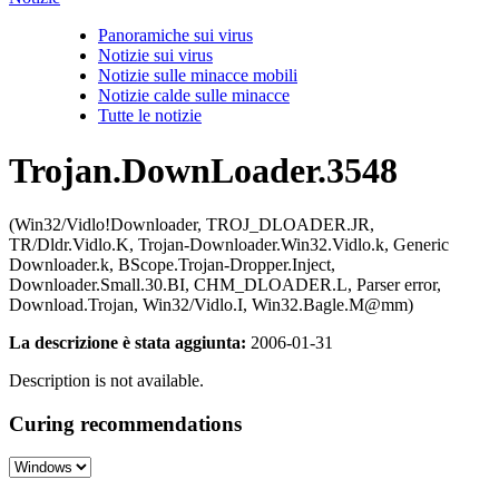
Panoramiche sui virus
Notizie sui virus
Notizie sulle minacce mobili
Notizie calde sulle minacce
Tutte le notizie
Trojan.DownLoader.3548
(Win32/Vidlo!Downloader, TROJ_DLOADER.JR,
TR/Dldr.Vidlo.K, Trojan-Downloader.Win32.Vidlo.k, Generic
Downloader.k, BScope.Trojan-Dropper.Inject,
Downloader.Small.30.BI, CHM_DLOADER.L, Parser error,
Download.Trojan, Win32/Vidlo.I, Win32.Bagle.M@mm)
La descrizione è stata aggiunta:
2006-01-31
Description is not available.
Curing recommendations