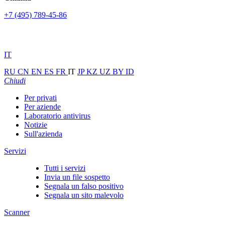
+7 (495) 789-45-86
IT
RU
CN
EN
ES
FR
IT
JP
KZ
UZ
BY
ID
Chiudi
Per privati
Per aziende
Laboratorio antivirus
Notizie
Sull'azienda
Servizi
Tutti i servizi
Invia un file sospetto
Segnala un falso positivo
Segnala un sito malevolo
Scanner