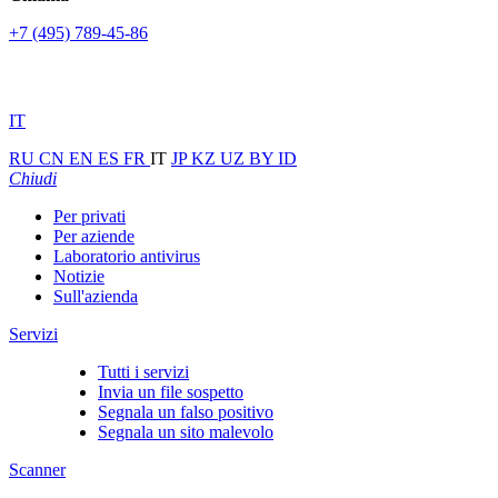
+7 (495) 789-45-86
IT
RU
CN
EN
ES
FR
IT
JP
KZ
UZ
BY
ID
Chiudi
Per privati
Per aziende
Laboratorio antivirus
Notizie
Sull'azienda
Servizi
Tutti i servizi
Invia un file sospetto
Segnala un falso positivo
Segnala un sito malevolo
Scanner