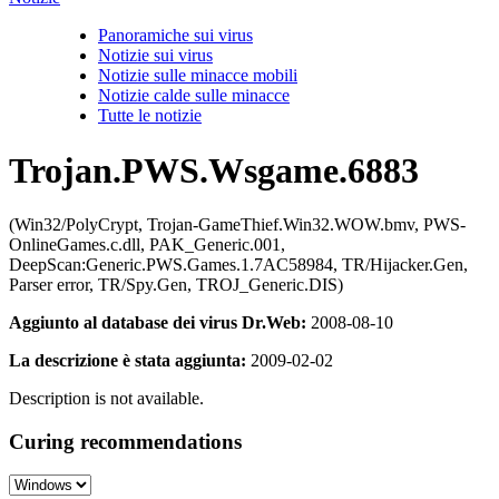
Panoramiche sui virus
Notizie sui virus
Notizie sulle minacce mobili
Notizie calde sulle minacce
Tutte le notizie
Trojan.PWS.Wsgame.6883
(Win32/PolyCrypt, Trojan-GameThief.Win32.WOW.bmv, PWS-
OnlineGames.c.dll, PAK_Generic.001,
DeepScan:Generic.PWS.Games.1.7AC58984, TR/Hijacker.Gen,
Parser error, TR/Spy.Gen, TROJ_Generic.DIS)
Aggiunto al database dei virus Dr.Web:
2008-08-10
La descrizione è stata aggiunta:
2009-02-02
Description is not available.
Curing recommendations