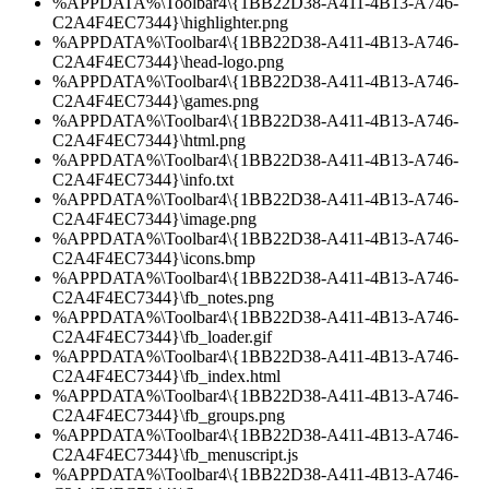
%APPDATA%\Toolbar4\{1BB22D38-A411-4B13-A746-
C2A4F4EC7344}\highlighter.png
%APPDATA%\Toolbar4\{1BB22D38-A411-4B13-A746-
C2A4F4EC7344}\head-logo.png
%APPDATA%\Toolbar4\{1BB22D38-A411-4B13-A746-
C2A4F4EC7344}\games.png
%APPDATA%\Toolbar4\{1BB22D38-A411-4B13-A746-
C2A4F4EC7344}\html.png
%APPDATA%\Toolbar4\{1BB22D38-A411-4B13-A746-
C2A4F4EC7344}\info.txt
%APPDATA%\Toolbar4\{1BB22D38-A411-4B13-A746-
C2A4F4EC7344}\image.png
%APPDATA%\Toolbar4\{1BB22D38-A411-4B13-A746-
C2A4F4EC7344}\icons.bmp
%APPDATA%\Toolbar4\{1BB22D38-A411-4B13-A746-
C2A4F4EC7344}\fb_notes.png
%APPDATA%\Toolbar4\{1BB22D38-A411-4B13-A746-
C2A4F4EC7344}\fb_loader.gif
%APPDATA%\Toolbar4\{1BB22D38-A411-4B13-A746-
C2A4F4EC7344}\fb_index.html
%APPDATA%\Toolbar4\{1BB22D38-A411-4B13-A746-
C2A4F4EC7344}\fb_groups.png
%APPDATA%\Toolbar4\{1BB22D38-A411-4B13-A746-
C2A4F4EC7344}\fb_menuscript.js
%APPDATA%\Toolbar4\{1BB22D38-A411-4B13-A746-