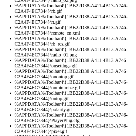
C2A4F4EC7344}\radio_02.png
%APPDATA%\Toolbar4\{1BB22D38-A411-4B13-A746-
C2A4F4EC7344}\rb.gif
%APPDATA%\Toolbar4\{1BB22D38-A411-4B13-A746-
C2A4F4EC7344}\rt.gif
%APPDATA%\Toolbar4\{1BB22D38-A411-4B13-A746-
C2A4F4EC7344}\remote_en.xml
%APPDATA%\Toolbar4\{1BB22D38-A411-4B13-A746-
C2A4F4EC7344}\rb_res.gif
%APPDATA%\Toolbar4\{1BB22D38-A411-4B13-A746-
C2A4F4EC7344}\radio_01.png
%APPDATA%\Toolbar4\{1BB22D38-A411-4B13-A746-
C2A4F4EC7344}\onsettings.gif
%APPDATA%\Toolbar4\{1BB22D38-A411-4B13-A746-
C2A4F4EC7344}\onontop.gif
%APPDATA%\Toolbar4\{1BB22D38-A411-4B13-A746-
C2A4F4EC7344}\onminimize.gif
%APPDATA%\Toolbar4\{1BB22D38-A411-4B13-A746-
C2A4F4EC7344}\ontop.gif
%APPDATA%\Toolbar4\{1BB22D38-A411-4B13-A746-
C2A4F4EC7344}\polarity.gif
%APPDATA%\Toolbar4\{1BB22D38-A411-4B13-A746-
C2A4F4EC7344}\PlayerPlug.cfg
%APPDATA%\Toolbar4\{1BB22D38-A411-4B13-A746-
C2A4F4EC7344}\pixel.gif