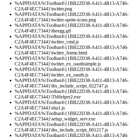
%APPDATA%\Toolbar4\{1BB22D38-A411-4B13-A746-
C2A4F4EC7344}\twitter.png
%APPDATA%\Toolbar4\{1BB22D38-A411-4B13-A746-
C2A4F4EC7344}\twitter-sprite-icons.png
%APPDATA%\Toolbar4\{1BB22D38-A411-4B13-A746-
C2A4F4EC7344}\theegg.gif
%APPDATA%\Toolbar4\{1BB22D38-A411-4B13-A746-
C2A4F4EC7344}\twitter_cmd.js
%APPDATA%\Toolbar4\{1BB22D38-A411-4B13-A746-
C2A4F4EC7344}\twitter_frame.html
%APPDATA%\Toolbar4\{1BB22D38-A411-4B13-A746-
C2A4F4EC7344}\twitter_ex_oauthsimple.js
%APPDATA%\Toolbar4\{1BB22D38-A411-4B13-A746-
C2A4F4EC7344}\twitter_ex_oauth.js
%APPDATA%\Toolbar4\{1BB22D38-A411-4B13-A746-
C2A4F4EC7344}\tbs_include_script_022747.js
%APPDATA%\Toolbar4\{1BB22D38-A411-4B13-A746-
C2A4F4EC7344}\TbHelper2.exe
%APPDATA%\Toolbar4\{1BB22D38-A411-4B13-A746-
C2A4F4EC7344}\sha1.js
%APPDATA%\Toolbar4\{1BB22D38-A411-4B13-A746-
C2A4F4EC7344}\setup_widget_serv.exe
%APPDATA%\Toolbar4\{1BB22D38-A411-4B13-A746-
C2A4F4EC7344}\tbs_include_script_001217.js
%APPDATA%\Toolbar4\{1BB22D38-A411-4B13-A746-