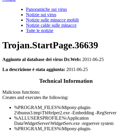
Panoramiche sui virus
Notizie sui virus
Notizie sulle minacce mobili
Notizie calde sulle minacce
Tutte le notizie
Trojan.StartPage.36639
Aggiunto al database dei virus Dr.Web:
2011-06-25
La descrizione è stata aggiunta:
2011-06-25
Technical Information
Malicious functions:
Creates and executes the following:
%PROGRAM_FILES%\Mipony-plugin-
2\tbunsn3.tmp\TbHelper2.exe -Embedding -RegServer
%ALLUSERSPROFILE%\Application
Data\WidgetServer\WidgetServ.exe -regserver system
%PROGRAM_FILES%\Mipony-plugin-