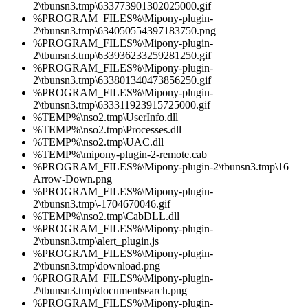
2\tbunsn3.tmp\633773901302025000.gif
%PROGRAM_FILES%\Mipony-plugin-
2\tbunsn3.tmp\634050554397183750.png
%PROGRAM_FILES%\Mipony-plugin-
2\tbunsn3.tmp\633936233259281250.gif
%PROGRAM_FILES%\Mipony-plugin-
2\tbunsn3.tmp\633801340473856250.gif
%PROGRAM_FILES%\Mipony-plugin-
2\tbunsn3.tmp\633311923915725000.gif
%TEMP%\nso2.tmp\UserInfo.dll
%TEMP%\nso2.tmp\Processes.dll
%TEMP%\nso2.tmp\UAC.dll
%TEMP%\mipony-plugin-2-remote.cab
%PROGRAM_FILES%\Mipony-plugin-2\tbunsn3.tmp\16
Arrow-Down.png
%PROGRAM_FILES%\Mipony-plugin-
2\tbunsn3.tmp\-1704670046.gif
%TEMP%\nso2.tmp\CabDLL.dll
%PROGRAM_FILES%\Mipony-plugin-
2\tbunsn3.tmp\alert_plugin.js
%PROGRAM_FILES%\Mipony-plugin-
2\tbunsn3.tmp\download.png
%PROGRAM_FILES%\Mipony-plugin-
2\tbunsn3.tmp\documentsearch.png
%PROGRAM_FILES%\Mipony-plugin-