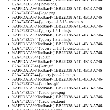
C2A4F4EC7344}\news.png
%APPDATA%\Toolbar4\{1BB22D38-A411-4B13-A746-
C2A4F4EC7344}\logo.png
%APPDATA%\Toolbar4\{1BB22D38-A411-4B13-A746-
C2A4F4EC7344}\jquery-ui-1.8.13.custom.css
%APPDATA%\Toolbar4\{1BB22D38-A411-4B13-A746-
C2A4F4EC7344}\jquery-1.5.1.min.js
%APPDATA%\Toolbar4\{1BB22D38-A411-4B13-A746-
C2A4F4EC7344}\jquery-1.3.2.min.js
%APPDATA%\Toolbar4\{1BB22D38-A411-4B13-A746-
C2A4F4EC7344}\jquery-ui-1.8.13.custom.min.js
%APPDATA%\Toolbar4\{1BB22D38-A411-4B13-A746-
C2A4F4EC7344}\lb.gif
%APPDATA%\Toolbar4\{1BB22D38-A411-4B13-A746-
C2A4F4EC7344}\kart.gif
%APPDATA%\Toolbar4\{1BB22D38-A411-4B13-A746-
C2A4F4EC7344}\jquery.json-2.2.min.js
%APPDATA%\Toolbar4\{1BB22D38-A411-4B13-A746-
C2A4F4EC7344}\onclose.gif
%APPDATA%\Toolbar4\{1BB22D38-A411-4B13-A746-
C2A4F4EC7344}\radio_prev.png
%APPDATA%\Toolbar4\{1BB22D38-A411-4B13-A746-
C2A4F4EC7344}\radio_next.png
%APPDATA%\Toolbar4\{1BB22D38-A411-4B13-A746-