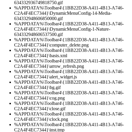
634332936749818750.gif
%APPDATA%\Toolbar4\{1BB22D38-A411-4B13-A746-
C2A4F4EC7344}\DynamicMenuConfig-14-Media-
634332948606850000.gif
%APPDATA%\Toolbar4\{1BB22D38-A411-4B13-A746-
C2A4F4EC7344}\DynamicMenuConfig-1-Nature-
634332948606537500.gif
%APPDATA%\Toolbar4\{1BB22D38-A411-4B13-A746-
C2A4F4EC7344}\computer_delete.png
%APPDATA%\Toolbar4\{1BB22D38-A411-4B13-A746-
C2A4F4EC7344}\basis.xml
%APPDATA%\Toolbar4\{1BB22D38-A411-4B13-A746-
C2A4F4EC7344}\arrow_refresh.png
%APPDATA%\Toolbar4\{1BB22D38-A411-4B13-A746-
C2A4F4EC7344}\alert_widget.js
%APPDATA%\Toolbar4\{1BB22D38-A411-4B13-A746-
C2A4F4EC7344}\bg.gif
%APPDATA%\Toolbar4\{1BB22D38-A411-4B13-A746-
C2A4F4EC7344}\cog.png
%APPDATA%\Toolbar4\{1BB22D38-A411-4B13-A746-
C2A4F4EC7344}\close.gif
%APPDATA%\Toolbar4\{1BB22D38-A411-4B13-A746-
C2A4F4EC7344}\clock.png
%APPDATA%\Toolbar4\{1BB22D38-A411-4B13-A746-
C2A4F4EC7344}\inst.tmp