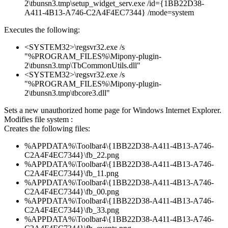
2\tbunsn3.tmp\setup_widget_serv.exe /id={1BB22D38-
A411-4B13-A746-C2A4F4EC7344} /mode=system
Executes the following:
<SYSTEM32>\regsvr32.exe /s
"%PROGRAM_FILES%\Mipony-plugin-
2\tbunsn3.tmp\TbCommonUtils.dll"
<SYSTEM32>\regsvr32.exe /s
"%PROGRAM_FILES%\Mipony-plugin-
2\tbunsn3.tmp\tbcore3.dll"
Sets a new unauthorized home page for Windows Internet Explorer.
Modifies file system :
Creates the following files:
%APPDATA%\Toolbar4\{1BB22D38-A411-4B13-A746-
C2A4F4EC7344}\fb_22.png
%APPDATA%\Toolbar4\{1BB22D38-A411-4B13-A746-
C2A4F4EC7344}\fb_11.png
%APPDATA%\Toolbar4\{1BB22D38-A411-4B13-A746-
C2A4F4EC7344}\fb_00.png
%APPDATA%\Toolbar4\{1BB22D38-A411-4B13-A746-
C2A4F4EC7344}\fb_33.png
%APPDATA%\Toolbar4\{1BB22D38-A411-4B13-A746-