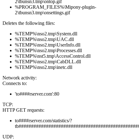
2\tbunsn3.tmp\ontop.gif
%PROGRAM_FILES%\Mipony-plugin-
2\tbunsn3.tmp\onsettings.gif
Deletes the following files:
%TEMP%\nso2.tmp\System.dll
%TEMP%\nso2.tmp\UAC.dll
%TEMP%\nso2.tmp\UserInfo.dll
%TEMP%\nso2.tmp\Processes.dll
%TEMP%\nst5.tmp\AccessControl.dll
%TEMP%\nso2.tmp\CabDLL.dll
%TEMP%\nso2.tmp\inetc.dll
Network activity:
Connects to:
'to####rserver.com':80
TCP:
HTTP GET requests:
to####rserver.com/statistics/?
tb################################################
UDP: