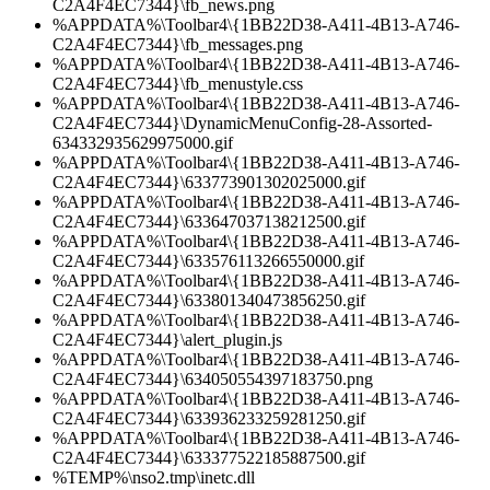
C2A4F4EC7344}\fb_news.png
%APPDATA%\Toolbar4\{1BB22D38-A411-4B13-A746-
C2A4F4EC7344}\fb_messages.png
%APPDATA%\Toolbar4\{1BB22D38-A411-4B13-A746-
C2A4F4EC7344}\fb_menustyle.css
%APPDATA%\Toolbar4\{1BB22D38-A411-4B13-A746-
C2A4F4EC7344}\DynamicMenuConfig-28-Assorted-
634332935629975000.gif
%APPDATA%\Toolbar4\{1BB22D38-A411-4B13-A746-
C2A4F4EC7344}\633773901302025000.gif
%APPDATA%\Toolbar4\{1BB22D38-A411-4B13-A746-
C2A4F4EC7344}\633647037138212500.gif
%APPDATA%\Toolbar4\{1BB22D38-A411-4B13-A746-
C2A4F4EC7344}\633576113266550000.gif
%APPDATA%\Toolbar4\{1BB22D38-A411-4B13-A746-
C2A4F4EC7344}\633801340473856250.gif
%APPDATA%\Toolbar4\{1BB22D38-A411-4B13-A746-
C2A4F4EC7344}\alert_plugin.js
%APPDATA%\Toolbar4\{1BB22D38-A411-4B13-A746-
C2A4F4EC7344}\634050554397183750.png
%APPDATA%\Toolbar4\{1BB22D38-A411-4B13-A746-
C2A4F4EC7344}\633936233259281250.gif
%APPDATA%\Toolbar4\{1BB22D38-A411-4B13-A746-
C2A4F4EC7344}\633377522185887500.gif
%TEMP%\nso2.tmp\inetc.dll