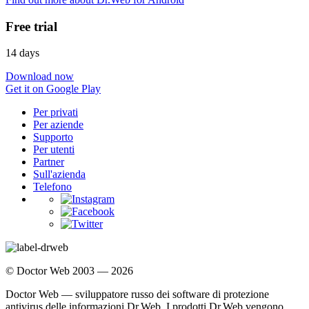
Free trial
14 days
Download now
Get it on Google Play
Per privati
Per aziende
Supporto
Per utenti
Partner
Sull'azienda
Telefono
© Doctor Web 2003 — 2026
Doctor Web — sviluppatore russo dei software di protezione
antivirus delle informazioni Dr.Web. I prodotti Dr.Web vengono