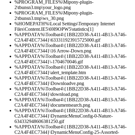
%PROGRAM_FILES%\Mipony-plugin-
2\tbunsn3.tmp\your_logo.png
%PROGRAM_FILES%\Mipony-plugin-
2\tbunsn3.tmp\ws_30.png
%HOMEPATH%\Local Settings\Temporary Internet
Files\Content.IE5\69I9OPW5\statistics[1]
%APPDATA%\Toolbar4\{1BB22D38-A411-4B13-A746-
C2A4F4EC7344}\633311923915725000.gif
%APPDATA%\Toolbar4\{1BB22D38-A411-4B13-A746-
C2A4F4EC7344}\16 Arrow-Down.png
%APPDATA%\Toolbar4\{1BB22D38-A411-4B13-A746-
C2A4F4EC7344}\-1704670046.gif
%APPDATA%\Toolbar4\{1BB22D38-A411-4B13-A746-
C2A4F4EC7344}\alert_template.htm
%APPDATA%\Toolbar4\{1BB22D38-A411-4B13-A746-
C2A4F4EC7344}\Downloadve.png
%APPDATA%\Toolbar4\{1BB22D38-A411-4B13-A746-
C2A4F4EC7344}\download.png
%APPDATA%\Toolbar4\{1BB22D38-A411-4B13-A746-
C2A4F4EC7344}\documentsearch.png
%APPDATA%\Toolbar4\{1BB22D38-A411-4B13-A746-
C2A4F4EC7344}\DynamicMenuConfig-0-Nature-
634332948606381250.gif
%APPDATA%\Toolbar4\{1BB22D38-A411-4B13-A746-
C2A4F4EC7344}\DynamicMenuConfig-25-Assorted-