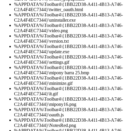
%APPDATA%\Toolbar4\{1BB22D38-A411-4B13-A746-
C2A4F4EC7344}\twitter_oauth.html
%APPDATA%\Toolbar4\{1BB22D38-A411-4B13-A746-
C2A4F4EC7344}\uninstaller.exe
%APPDATA%\Toolbar4\{1BB22D38-A411-4B13-A746-
C2A4F4EC7344}\video.png
%APPDATA%\Toolbar4\{1BB22D38-A411-4B13-A746-
C2A4F4EC7344}\version.txt
%APPDATA%\Toolbar4\{1BB22D38-A411-4B13-A746-
C2A4F4EC7344}\update.exe
%APPDATA%\Toolbar4\{1BB22D38-A411-4B13-A746-
C2A4F4EC7344}\settings.gif
%APPDATA%\Toolbar4\{1BB22D38-A411-4B13-A746-
C2A4F4EC7344}\mipony barra 25.bmp
%APPDATA%\Toolbar4\{1BB22D38-A411-4B13-A746-
C2A4F4EC7344}\minimize.gif
%APPDATA%\Toolbar4\{1BB22D38-A411-4B13-A746-
C2A4F4EC7344}\lt.gif
%APPDATA%\Toolbar4\{1BB22D38-A411-4B13-A746-
C2A4F4EC7344}\mipony16.png
%APPDATA%\Toolbar4\{1BB22D38-A411-4B13-A746-
C2A4F4EC7344}\oauth.js
%APPDATA%\Toolbar4\{1BB22D38-A411-4B13-A746-
C2A4F4EC7344}\NotesRed.png
%APPDATA%\Toolbar4\{1BB22D38-A411-4B13-A746-