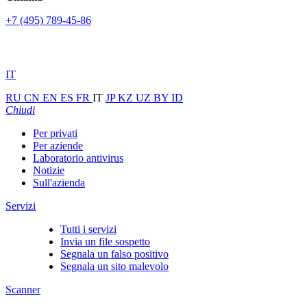
+7 (495) 789-45-86
IT
RU
CN
EN
ES
FR
IT
JP
KZ
UZ
BY
ID
Chiudi
Per privati
Per aziende
Laboratorio antivirus
Notizie
Sull'azienda
Servizi
Tutti i servizi
Invia un file sospetto
Segnala un falso positivo
Segnala un sito malevolo
Scanner