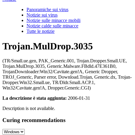
Panoramiche sui virus
Notizie sui virus
Notizie sulle minacce mobili
Notizie calde sulle minacce
Tutte le notizie
Trojan.MulDrop.3035
(TR/Small.ue.gen, PAK_Generic.001, Trojan.Dropper.Small.UE,
Trojan.MulDrop.3035, Generic.Malware.FBdld.47E361B0,
TrojanDownloader:Win32/Cavitate.gen!A, Generic Dropper,
TROJ_Generic, Parser error, Download.Trojan, Generic.dx, Trojan-
Dropper.Win32.Small.ue, TR/Dldr.Small.ACP.1,
Win32/Cavitate.gen!A, Dropper.Generic.CGI)
La descrizione è stata aggiunta:
2006-01-31
Description is not available.
Curing recommendations