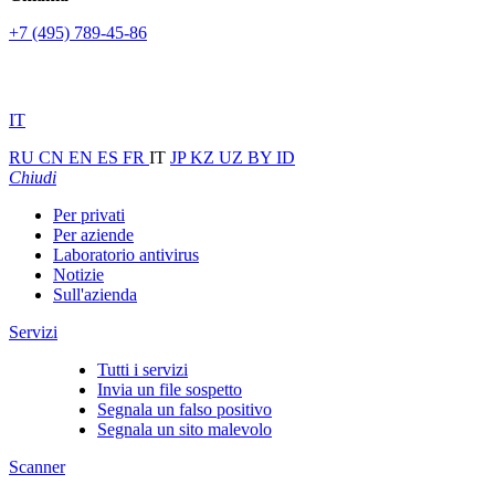
+7 (495) 789-45-86
IT
RU
CN
EN
ES
FR
IT
JP
KZ
UZ
BY
ID
Chiudi
Per privati
Per aziende
Laboratorio antivirus
Notizie
Sull'azienda
Servizi
Tutti i servizi
Invia un file sospetto
Segnala un falso positivo
Segnala un sito malevolo
Scanner