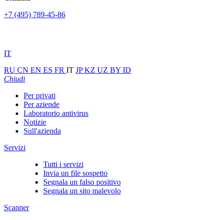
+7 (495) 789-45-86
IT
RU
CN
EN
ES
FR
IT
JP
KZ
UZ
BY
ID
Chiudi
Per privati
Per aziende
Laboratorio antivirus
Notizie
Sull'azienda
Servizi
Tutti i servizi
Invia un file sospetto
Segnala un falso positivo
Segnala un sito malevolo
Scanner