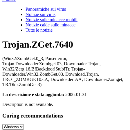
Panoramiche sui virus
Notizie sui virus
Notizie sulle minacce mobili
Notizie calde sulle minacce
Tutte le notizie
Trojan.ZGet.7640
(Win32/ZombGet.0_3, Parser error,
Trojan.Downloader.Zombget.03, Downloader.Trojan,
Win32/Zerg.16.B!Backdoor!Stub!Tr, Trojan-
Downloader.Win32.ZombGet.03, Download.Trojan,
TROJ_ZOMBGET03.A, Downloader-AA, Downloader.Zomget,
TR/Dldr.ZombGet.3)
La descrizione è stata aggiunta:
2006-01-31
Description is not available.
Curing recommendations