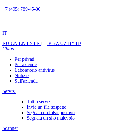
+7 (495) 789-45-86
IT
RU
CN
EN
ES
FR
IT
JP
KZ
UZ
BY
ID
Chiudi
Per privati
Per aziende
Laboratorio antivirus
Notizie
Sull'azienda
Servizi
Tutti i servizi
Invia un file sospetto
Segnala un falso positivo
Segnala un sito malevolo
Scanner