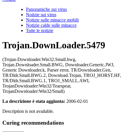
Panoramiche sui virus
Notizie sui virus
Notizie sulle minacce mobili
Notizie calde sulle minacce
Tutte le notizie
Trojan.DownLoader.5479
(Trojan-Downloader.Win32.Small.bwg,
Trojan.Downloader.Small.BWG, Downloader.Generic.JWJ,
Generic Downloader.k, Parser error, TR/Downloader.Gen,
TR/Dldr.Small.BWG.2, Download.Trojan, TROJ_HORST.HF,
TR/Dldr.Small.BWG.1, TROJ_SMALL.AWI,
TrojanDownloader:Win32/Tearspear,
TrojanDownloader:Win32/Small)
La descrizione è stata aggiunta:
2006-02-01
Description is not available.
Curing recommendations