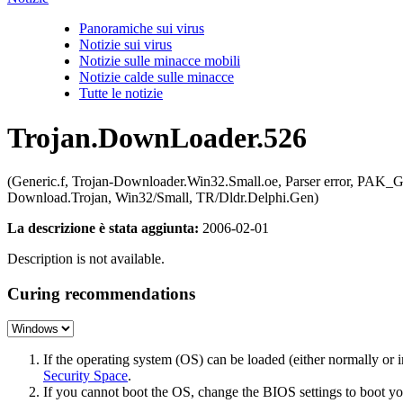
Panoramiche sui virus
Notizie sui virus
Notizie sulle minacce mobili
Notizie calde sulle minacce
Tutte le notizie
Trojan.DownLoader.526
(Generic.f, Trojan-Downloader.Win32.Small.oe, Parser error, P
Download.Trojan, Win32/Small, TR/Dldr.Delphi.Gen)
La descrizione è stata aggiunta:
2006-02-01
Description is not available.
Curing recommendations
If the operating system (OS) can be loaded (either normally o
Security Space
.
If you cannot boot the OS, change the BIOS settings to boot 