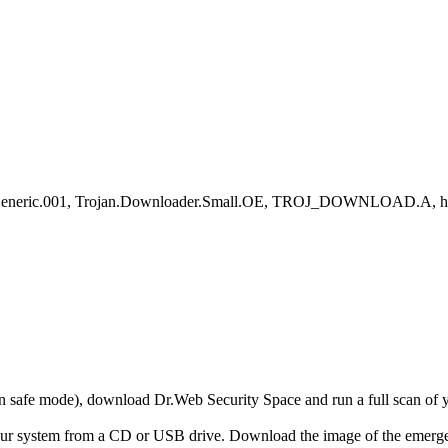
AK_Generic.001, Trojan.Downloader.Small.OE, TROJ_DOWNLOAD.A, ho
r in safe mode), download Dr.Web Security Space and run a full scan o
your system from a CD or USB drive. Download the image of the emerg