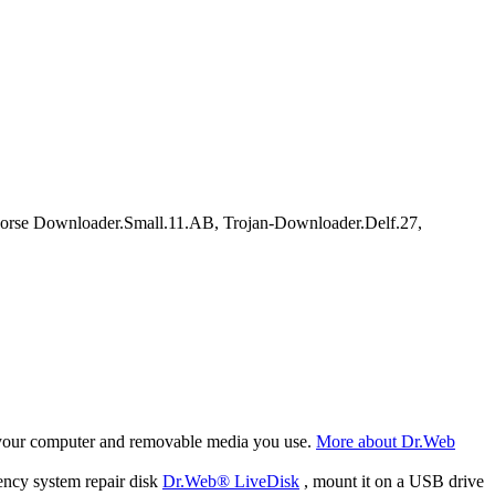
rse Downloader.Small.11.AB, Trojan-Downloader.Delf.27,
f your computer and removable media you use.
More about Dr.Web
ency system repair disk
Dr.Web® LiveDisk
, mount it on a USB drive