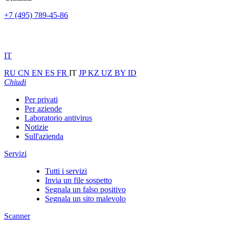
+7 (495) 789-45-86
IT
RU
CN
EN
ES
FR
IT
JP
KZ
UZ
BY
ID
Chiudi
Per privati
Per aziende
Laboratorio antivirus
Notizie
Sull'azienda
Servizi
Tutti i servizi
Invia un file sospetto
Segnala un falso positivo
Segnala un sito malevolo
Scanner