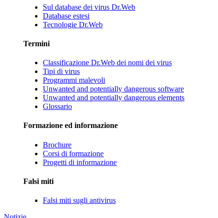
Sul database dei virus Dr.Web
Database estesi
Tecnologie Dr.Web
Termini
Classificazione Dr.Web dei nomi dei virus
Tipi di virus
Programmi malevoli
Unwanted and potentially dangerous software
Unwanted and potentially dangerous elements
Glossario
Formazione ed informazione
Brochure
Corsi di formazione
Progetti di informazione
Falsi miti
Falsi miti sugli antivirus
Notizie