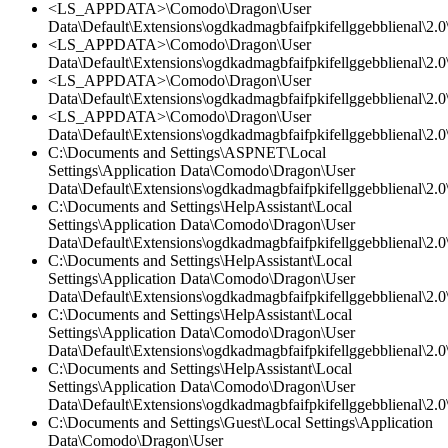
<LS_APPDATA>\Comodo\Dragon\User
Data\Default\Extensions\ogdkadmagbfaifpkifellggebblienal\2.0\
<LS_APPDATA>\Comodo\Dragon\User
Data\Default\Extensions\ogdkadmagbfaifpkifellggebblienal\2.
<LS_APPDATA>\Comodo\Dragon\User
Data\Default\Extensions\ogdkadmagbfaifpkifellggebblienal\2.0\
<LS_APPDATA>\Comodo\Dragon\User
Data\Default\Extensions\ogdkadmagbfaifpkifellggebblienal\2.0\
C:\Documents and Settings\ASPNET\Local
Settings\Application Data\Comodo\Dragon\User
Data\Default\Extensions\ogdkadmagbfaifpkifellggebblienal\2.
C:\Documents and Settings\HelpAssistant\Local
Settings\Application Data\Comodo\Dragon\User
Data\Default\Extensions\ogdkadmagbfaifpkifellggebblienal\2.0\
C:\Documents and Settings\HelpAssistant\Local
Settings\Application Data\Comodo\Dragon\User
Data\Default\Extensions\ogdkadmagbfaifpkifellggebblienal\2.
C:\Documents and Settings\HelpAssistant\Local
Settings\Application Data\Comodo\Dragon\User
Data\Default\Extensions\ogdkadmagbfaifpkifellggebblienal\2.0\
C:\Documents and Settings\HelpAssistant\Local
Settings\Application Data\Comodo\Dragon\User
Data\Default\Extensions\ogdkadmagbfaifpkifellggebblienal\2.0\
C:\Documents and Settings\Guest\Local Settings\Application
Data\Comodo\Dragon\User