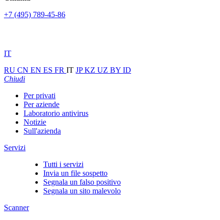
+7 (495) 789-45-86
IT
RU
CN
EN
ES
FR
IT
JP
KZ
UZ
BY
ID
Chiudi
Per privati
Per aziende
Laboratorio antivirus
Notizie
Sull'azienda
Servizi
Tutti i servizi
Invia un file sospetto
Segnala un falso positivo
Segnala un sito malevolo
Scanner