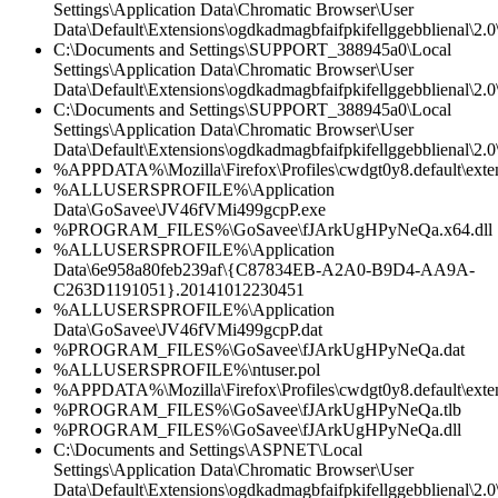
Settings\Application Data\Chromatic Browser\User
Data\Default\Extensions\ogdkadmagbfaifpkifellggebblienal\2.
C:\Documents and Settings\SUPPORT_388945a0\Local
Settings\Application Data\Chromatic Browser\User
Data\Default\Extensions\ogdkadmagbfaifpkifellggebblienal\2.0\
C:\Documents and Settings\SUPPORT_388945a0\Local
Settings\Application Data\Chromatic Browser\User
Data\Default\Extensions\ogdkadmagbfaifpkifellggebblienal\2.0\
%APPDATA%\Mozilla\Firefox\Profiles\cwdgt0y8.default\ext
%ALLUSERSPROFILE%\Application
Data\GoSavee\JV46fVMi499gcpP.exe
%PROGRAM_FILES%\GoSavee\fJArkUgHPyNeQa.x64.dll
%ALLUSERSPROFILE%\Application
Data\6e958a80feb239af\{C87834EB-A2A0-B9D4-AA9A-
C263D1191051}.20141012230451
%ALLUSERSPROFILE%\Application
Data\GoSavee\JV46fVMi499gcpP.dat
%PROGRAM_FILES%\GoSavee\fJArkUgHPyNeQa.dat
%ALLUSERSPROFILE%\ntuser.pol
%APPDATA%\Mozilla\Firefox\Profiles\cwdgt0y8.default\exte
%PROGRAM_FILES%\GoSavee\fJArkUgHPyNeQa.tlb
%PROGRAM_FILES%\GoSavee\fJArkUgHPyNeQa.dll
C:\Documents and Settings\ASPNET\Local
Settings\Application Data\Chromatic Browser\User
Data\Default\Extensions\ogdkadmagbfaifpkifellggebblienal\2.0\