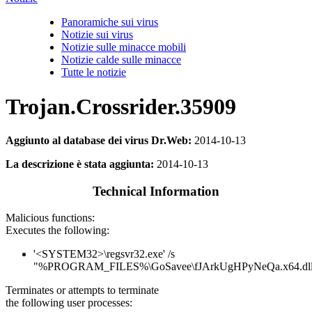
Panoramiche sui virus
Notizie sui virus
Notizie sulle minacce mobili
Notizie calde sulle minacce
Tutte le notizie
Trojan.Crossrider.35909
Aggiunto al database dei virus Dr.Web:
2014-10-13
La descrizione è stata aggiunta:
2014-10-13
Technical Information
Malicious functions:
Executes the following:
'<SYSTEM32>\regsvr32.exe' /s
"%PROGRAM_FILES%\GoSavee\fJArkUgHPyNeQa.x64.dl
Terminates or attempts to terminate
the following user processes: