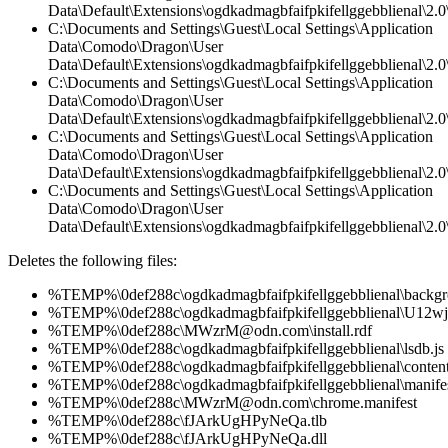
Data\Default\Extensions\ogdkadmagbfaifpkifellggebblienal\2.
C:\Documents and Settings\Guest\Local Settings\Application
Data\Comodo\Dragon\User
Data\Default\Extensions\ogdkadmagbfaifpkifellggebblienal\2.0\
C:\Documents and Settings\Guest\Local Settings\Application
Data\Comodo\Dragon\User
Data\Default\Extensions\ogdkadmagbfaifpkifellggebblienal\2.
C:\Documents and Settings\Guest\Local Settings\Application
Data\Comodo\Dragon\User
Data\Default\Extensions\ogdkadmagbfaifpkifellggebblienal\2.0\
C:\Documents and Settings\Guest\Local Settings\Application
Data\Comodo\Dragon\User
Data\Default\Extensions\ogdkadmagbfaifpkifellggebblienal\2.0\
Deletes the following files:
%TEMP%\0def288c\ogdkadmagbfaifpkifellggebblienal\backgr
%TEMP%\0def288c\ogdkadmagbfaifpkifellggebblienal\U12wj
%TEMP%\0def288c\MWzrM@odn.com\install.rdf
%TEMP%\0def288c\ogdkadmagbfaifpkifellggebblienal\lsdb.js
%TEMP%\0def288c\ogdkadmagbfaifpkifellggebblienal\content
%TEMP%\0def288c\ogdkadmagbfaifpkifellggebblienal\manifes
%TEMP%\0def288c\MWzrM@odn.com\chrome.manifest
%TEMP%\0def288c\fJArkUgHPyNeQa.tlb
%TEMP%\0def288c\fJArkUgHPyNeQa.dll