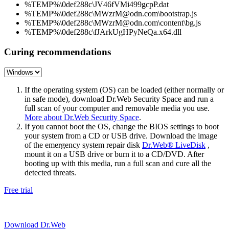
%TEMP%\0def288c\JV46fVMi499gcpP.dat
%TEMP%\0def288c\MWzrM@odn.com\bootstrap.js
%TEMP%\0def288c\MWzrM@odn.com\content\bg.js
%TEMP%\0def288c\fJArkUgHPyNeQa.x64.dll
Curing recommendations
If the operating system (OS) can be loaded (either normally or
in safe mode), download Dr.Web Security Space and run a
full scan of your computer and removable media you use.
More about Dr.Web Security Space
.
If you cannot boot the OS, change the BIOS settings to boot
your system from a CD or USB drive. Download the image
of the emergency system repair disk
Dr.Web® LiveDisk
,
mount it on a USB drive or burn it to a CD/DVD. After
booting up with this media, run a full scan and cure all the
detected threats.
Free trial
Download Dr.Web