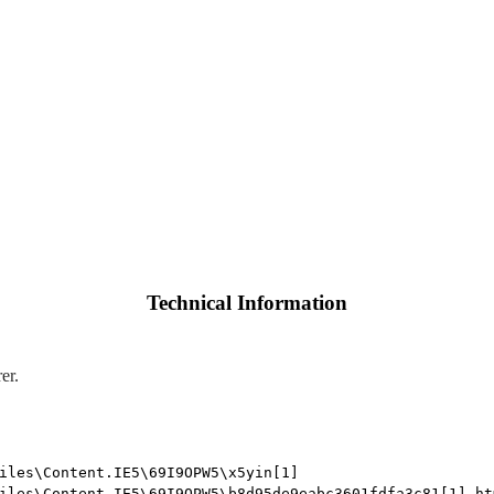
Technical Information
er.
iles\Content.IE5\69I9OPW5\x5yin[1]
iles\Content.IE5\69I9OPW5\b8d95de9eabc3601fdfa3c81[1].ht