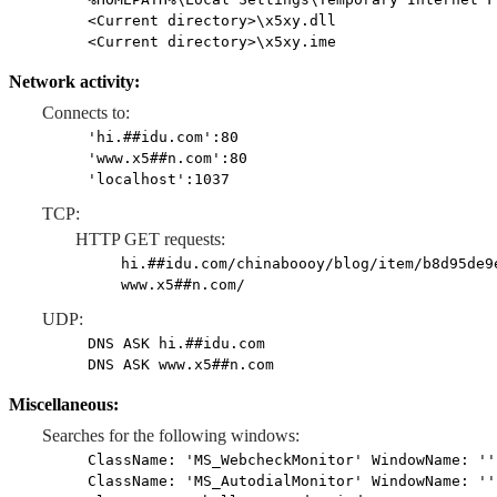
<Current directory>\x5xy.dll
<Current directory>\x5xy.ime
Network activity:
Connects to:
'hi.##idu.com':80
'www.x5##n.com':80
'localhost':1037
TCP:
HTTP GET requests:
hi.##idu.com/chinaboooy/blog/item/b8d95de9
www.x5##n.com/
UDP:
DNS ASK hi.##idu.com
DNS ASK www.x5##n.com
Miscellaneous:
Searches for the following windows:
ClassName: 'MS_WebcheckMonitor' WindowName: ''
ClassName: 'MS_AutodialMonitor' WindowName: ''