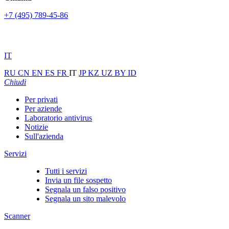
+7 (495) 789-45-86
IT
RU
CN
EN
ES
FR
IT
JP
KZ
UZ
BY
ID
Chiudi
Per privati
Per aziende
Laboratorio antivirus
Notizie
Sull'azienda
Servizi
Tutti i servizi
Invia un file sospetto
Segnala un falso positivo
Segnala un sito malevolo
Scanner