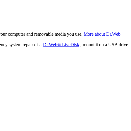
f your computer and removable media you use.
More about Dr.Web
ency system repair disk
Dr.Web® LiveDisk
, mount it on a USB drive