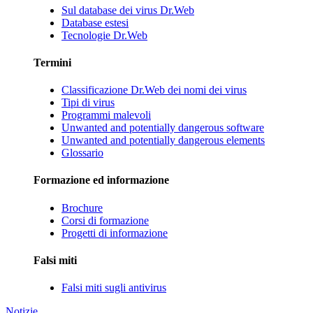
Sul database dei virus Dr.Web
Database estesi
Tecnologie Dr.Web
Termini
Classificazione Dr.Web dei nomi dei virus
Tipi di virus
Programmi malevoli
Unwanted and potentially dangerous software
Unwanted and potentially dangerous elements
Glossario
Formazione ed informazione
Brochure
Corsi di formazione
Progetti di informazione
Falsi miti
Falsi miti sugli antivirus
Notizie