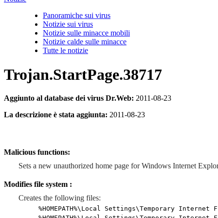
Panoramiche sui virus
Notizie sui virus
Notizie sulle minacce mobili
Notizie calde sulle minacce
Tutte le notizie
Trojan.StartPage.38717
Aggiunto al database dei virus Dr.Web:
2011-08-23
La descrizione è stata aggiunta:
2011-08-23
Malicious functions:
Sets a new unauthorized home page for Windows Internet Explor
Modifies file system :
Creates the following files:
%HOMEPATH%\Local Settings\Temporary Internet F
%HOMEPATH%\Local Settings\Temporary Internet F