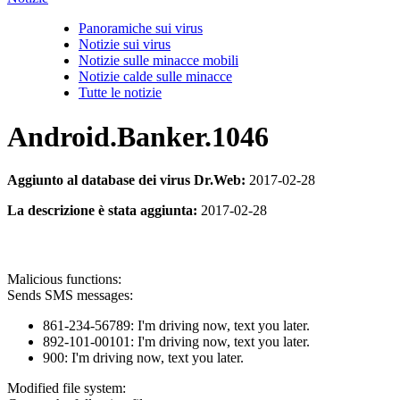
Panoramiche sui virus
Notizie sui virus
Notizie sulle minacce mobili
Notizie calde sulle minacce
Tutte le notizie
Android.Banker.1046
Aggiunto al database dei virus Dr.Web:
2017-02-28
La descrizione è stata aggiunta:
2017-02-28
Malicious functions:
Sends SMS messages:
861-234-56789: I'm driving now, text you later.
892-101-00101: I'm driving now, text you later.
900: I'm driving now, text you later.
Modified file system: