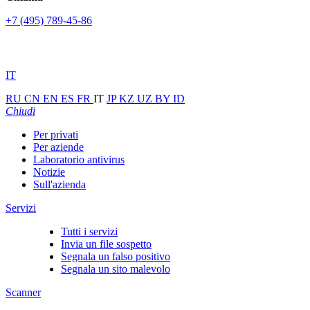
+7 (495) 789-45-86
IT
RU
CN
EN
ES
FR
IT
JP
KZ
UZ
BY
ID
Chiudi
Per privati
Per aziende
Laboratorio antivirus
Notizie
Sull'azienda
Servizi
Tutti i servizi
Invia un file sospetto
Segnala un falso positivo
Segnala un sito malevolo
Scanner