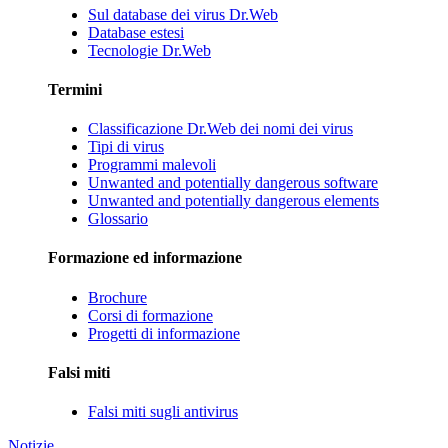
Sul database dei virus Dr.Web
Database estesi
Tecnologie Dr.Web
Termini
Classificazione Dr.Web dei nomi dei virus
Tipi di virus
Programmi malevoli
Unwanted and potentially dangerous software
Unwanted and potentially dangerous elements
Glossario
Formazione ed informazione
Brochure
Corsi di formazione
Progetti di informazione
Falsi miti
Falsi miti sugli antivirus
Notizie