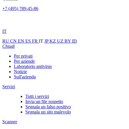
+7 (495) 789-45-86
IT
RU
CN
EN
ES
FR
IT
JP
KZ
UZ
BY
ID
Chiudi
Per privati
Per aziende
Laboratorio antivirus
Notizie
Sull'azienda
Servizi
Tutti i servizi
Invia un file sospetto
Segnala un falso positivo
Segnala un sito malevolo
Scanner