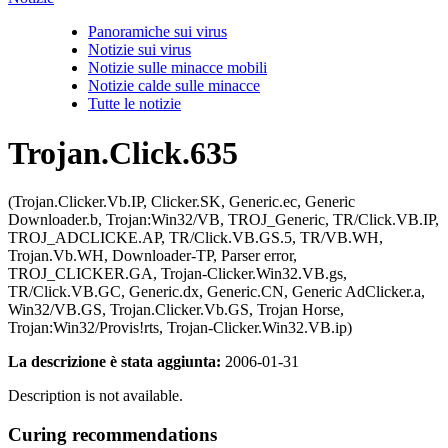
Panoramiche sui virus
Notizie sui virus
Notizie sulle minacce mobili
Notizie calde sulle minacce
Tutte le notizie
Trojan.Click.635
(Trojan.Clicker.Vb.IP, Clicker.SK, Generic.ec, Generic
Downloader.b, Trojan:Win32/VB, TROJ_Generic, TR/Click.VB.IP,
TROJ_ADCLICKE.AP, TR/Click.VB.GS.5, TR/VB.WH,
Trojan.Vb.WH, Downloader-TP, Parser error,
TROJ_CLICKER.GA, Trojan-Clicker.Win32.VB.gs,
TR/Click.VB.GC, Generic.dx, Generic.CN, Generic AdClicker.a,
Win32/VB.GS, Trojan.Clicker.Vb.GS, Trojan Horse,
Trojan:Win32/Provis!rts, Trojan-Clicker.Win32.VB.ip)
La descrizione è stata aggiunta:
2006-01-31
Description is not available.
Curing recommendations