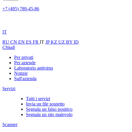
+7 (495) 789-45-86
IT
RU
CN
EN
ES
FR
IT
JP
KZ
UZ
BY
ID
Chiudi
Per privati
Per aziende
Laboratorio antivirus
Notizie
Sull'azienda
Servizi
Tutti i servizi
Invia un file sospetto
Segnala un falso positivo
Segnala un sito malevolo
Scanner