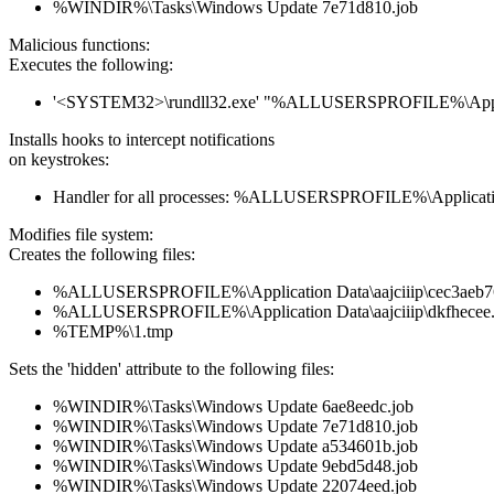
%WINDIR%\Tasks\Windows Update 7e71d810.job
Malicious functions:
Executes the following:
'<SYSTEM32>\rundll32.exe' "%ALLUSERSPROFILE%\Applicati
Installs hooks to intercept notifications
on keystrokes:
Handler for all processes: %ALLUSERSPROFILE%\Application
Modifies file system:
Creates the following files:
%ALLUSERSPROFILE%\Application Data\aajciiip\cec3aeb
%ALLUSERSPROFILE%\Application Data\aajciiip\dkfhecee
%TEMP%\1.tmp
Sets the 'hidden' attribute to the following files:
%WINDIR%\Tasks\Windows Update 6ae8eedc.job
%WINDIR%\Tasks\Windows Update 7e71d810.job
%WINDIR%\Tasks\Windows Update a534601b.job
%WINDIR%\Tasks\Windows Update 9ebd5d48.job
%WINDIR%\Tasks\Windows Update 22074eed.job