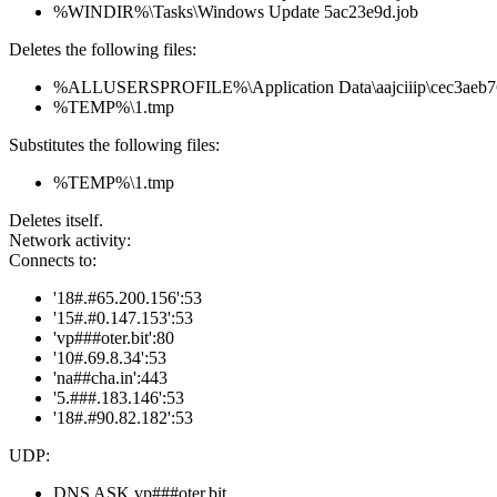
%WINDIR%\Tasks\Windows Update 5ac23e9d.job
Deletes the following files:
%ALLUSERSPROFILE%\Application Data\aajciiip\cec3aeb
%TEMP%\1.tmp
Substitutes the following files:
%TEMP%\1.tmp
Deletes itself.
Network activity:
Connects to:
'18#.#65.200.156':53
'15#.#0.147.153':53
'vp###oter.bit':80
'10#.69.8.34':53
'na##cha.in':443
'5.###.183.146':53
'18#.#90.82.182':53
UDP:
DNS ASK vp###oter.bit