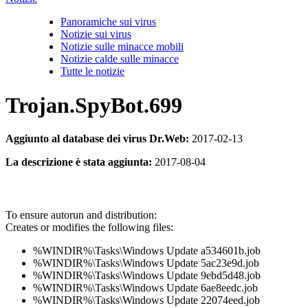
Panoramiche sui virus
Notizie sui virus
Notizie sulle minacce mobili
Notizie calde sulle minacce
Tutte le notizie
Trojan.SpyBot.699
Aggiunto al database dei virus Dr.Web:
2017-02-13
La descrizione è stata aggiunta:
2017-08-04
To ensure autorun and distribution:
Creates or modifies the following files:
%WINDIR%\Tasks\Windows Update a534601b.job
%WINDIR%\Tasks\Windows Update 5ac23e9d.job
%WINDIR%\Tasks\Windows Update 9ebd5d48.job
%WINDIR%\Tasks\Windows Update 6ae8eedc.job
%WINDIR%\Tasks\Windows Update 22074eed.job