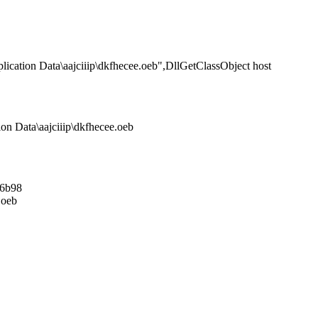
on Data\aajciiip\dkfhecee.oeb",DllGetClassObject host
 Data\aajciiip\dkfhecee.oeb
76b98
.oeb