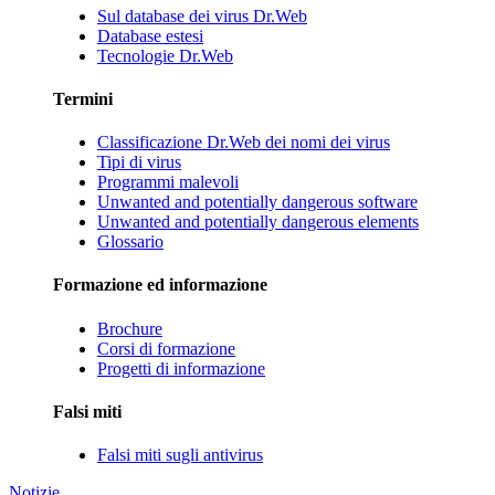
Sul database dei virus Dr.Web
Database estesi
Tecnologie Dr.Web
Termini
Classificazione Dr.Web dei nomi dei virus
Tipi di virus
Programmi malevoli
Unwanted and potentially dangerous software
Unwanted and potentially dangerous elements
Glossario
Formazione ed informazione
Brochure
Corsi di formazione
Progetti di informazione
Falsi miti
Falsi miti sugli antivirus
Notizie