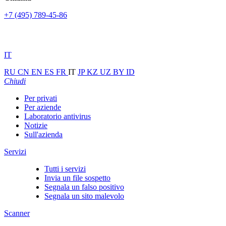
+7 (495) 789-45-86
IT
RU
CN
EN
ES
FR
IT
JP
KZ
UZ
BY
ID
Chiudi
Per privati
Per aziende
Laboratorio antivirus
Notizie
Sull'azienda
Servizi
Tutti i servizi
Invia un file sospetto
Segnala un falso positivo
Segnala un sito malevolo
Scanner