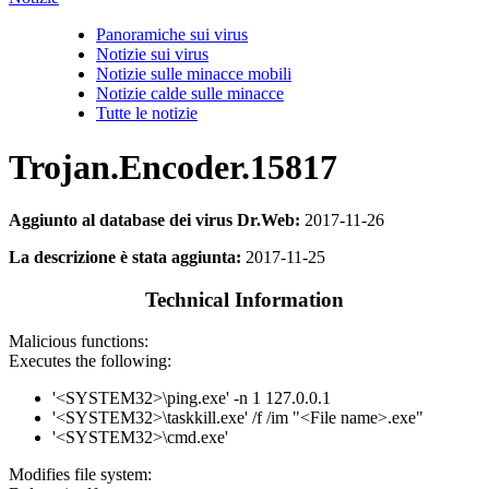
Panoramiche sui virus
Notizie sui virus
Notizie sulle minacce mobili
Notizie calde sulle minacce
Tutte le notizie
Trojan.Encoder.15817
Aggiunto al database dei virus Dr.Web:
2017-11-26
La descrizione è stata aggiunta:
2017-11-25
Technical Information
Malicious functions:
Executes the following:
'<SYSTEM32>\ping.exe' -n 1 127.0.0.1
'<SYSTEM32>\taskkill.exe' /f /im "<File name>.exe"
'<SYSTEM32>\cmd.exe'
Modifies file system: