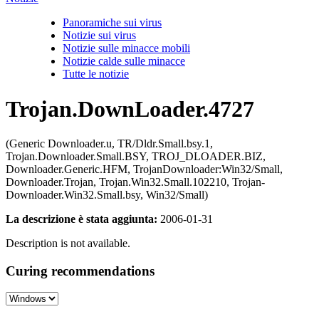
Panoramiche sui virus
Notizie sui virus
Notizie sulle minacce mobili
Notizie calde sulle minacce
Tutte le notizie
Trojan.DownLoader.4727
(Generic Downloader.u, TR/Dldr.Small.bsy.1,
Trojan.Downloader.Small.BSY, TROJ_DLOADER.BIZ,
Downloader.Generic.HFM, TrojanDownloader:Win32/Small,
Downloader.Trojan, Trojan.Win32.Small.102210, Trojan-
Downloader.Win32.Small.bsy, Win32/Small)
La descrizione è stata aggiunta:
2006-01-31
Description is not available.
Curing recommendations