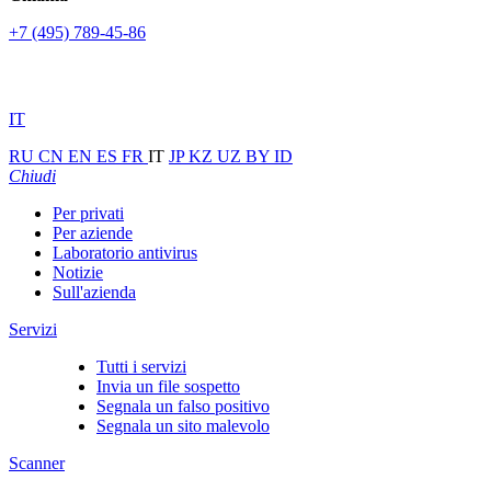
+7 (495) 789-45-86
IT
RU
CN
EN
ES
FR
IT
JP
KZ
UZ
BY
ID
Chiudi
Per privati
Per aziende
Laboratorio antivirus
Notizie
Sull'azienda
Servizi
Tutti i servizi
Invia un file sospetto
Segnala un falso positivo
Segnala un sito malevolo
Scanner