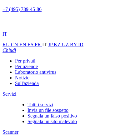
+7 (495) 789-45-86
IT
RU
CN
EN
ES
FR
IT
JP
KZ
UZ
BY
ID
Chiudi
Per privati
Per aziende
Laboratorio antivirus
Notizie
Sull'azienda
Servizi
Tutti i servizi
Invia un file sospetto
Segnala un falso positivo
Segnala un sito malevolo
Scanner