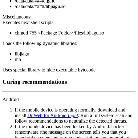
/data/data/####/.jg.ic
/data/data/####/libjiagu.so
Miscellaneous:
Executes next shell scripts:
chmod 755 <Package Folder>/files/libjiagu.so
Loads the following dynamic libraries:
libjiagu
mh
Uses special library to hide executable bytecode.
Curing recommendations
Android
If the mobile device is operating normally, download and
install
Dr.Web for Android
Light
. Run a full system scan and
follow recommendations to neutralize the detected threats.
If the mobile device has been locked by Android.Locker
ransomware (the message on the screen tells you that you
have broken some law or demands a set ransom amount; or