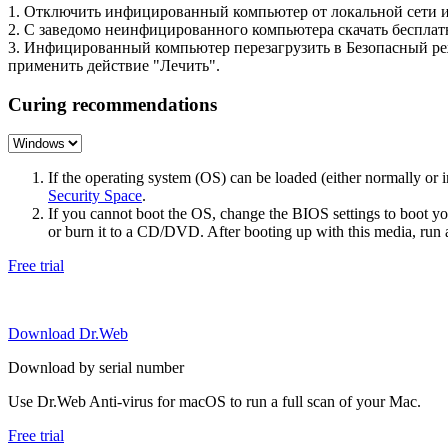
1. Отключить инфицированный компьютер от локальной сети и
2. С заведомо неинфицированного компьютера скачать беспл
3. Инфицированный компьютер перезагрузить в Безопасный р
применить действие "Лечить".
Curing recommendations
If the operating system (OS) can be loaded (either normally o
Security Space
.
If you cannot boot the OS, change the BIOS settings to boot 
or burn it to a CD/DVD. After booting up with this media, run a 
Free trial
Download Dr.Web
Download by serial number
Use Dr.Web Anti-virus for macOS to run a full scan of your Mac.
Free trial