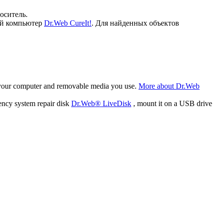
оситель.
ый компьютер
Dr.Web CureIt!
. Для найденных объектов
f your computer and removable media you use.
More about Dr.Web
ency system repair disk
Dr.Web® LiveDisk
, mount it on a USB drive