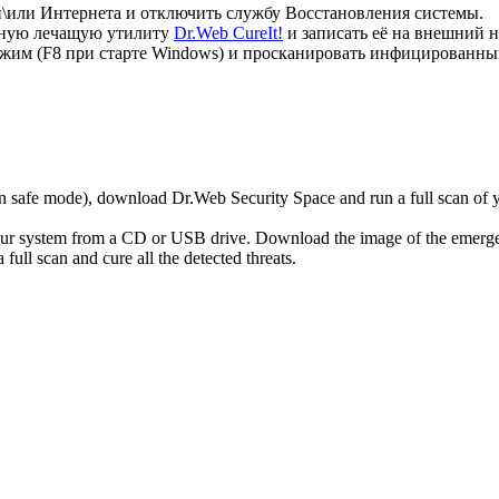
\или Интернета и отключить службу Восстановления системы.
атную лечащую утилиту
Dr.Web CureIt!
и записать её на внешний н
ежим (F8 при старте Windows) и просканировать инфицированн
r in safe mode), download Dr.Web Security Space and run a full scan o
your system from a CD or USB drive. Download the image of the emerg
full scan and cure all the detected threats.