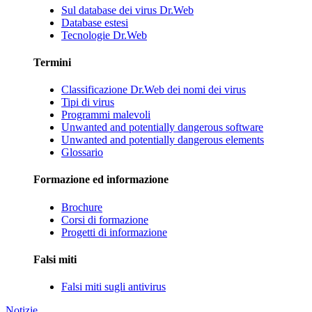
Sul database dei virus Dr.Web
Database estesi
Tecnologie Dr.Web
Termini
Classificazione Dr.Web dei nomi dei virus
Tipi di virus
Programmi malevoli
Unwanted and potentially dangerous software
Unwanted and potentially dangerous elements
Glossario
Formazione ed informazione
Brochure
Corsi di formazione
Progetti di informazione
Falsi miti
Falsi miti sugli antivirus
Notizie