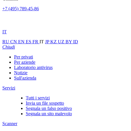
+7 (495) 789-45-86
IT
RU
CN
EN
ES
FR
IT
JP
KZ
UZ
BY
ID
Chiudi
Per privati
Per aziende
Laboratorio antivirus
Notizie
Sull'azienda
Servizi
Tutti i servizi
Invia un file sospetto
Segnala un falso positivo
Segnala un sito malevolo
Scanner