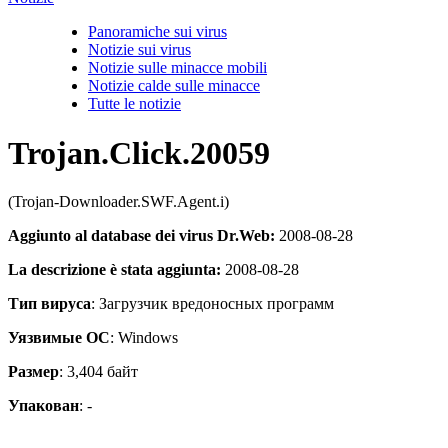
Panoramiche sui virus
Notizie sui virus
Notizie sulle minacce mobili
Notizie calde sulle minacce
Tutte le notizie
Trojan.Click.20059
(Trojan-Downloader.SWF.Agent.i)
Aggiunto al database dei virus Dr.Web:
2008-08-28
La descrizione è stata aggiunta:
2008-08-28
Тип вируса
: Загрузчик вредоносных программ
Уязвимые ОС
: Windows
Размер
: 3,404 байт
Упакован
: -