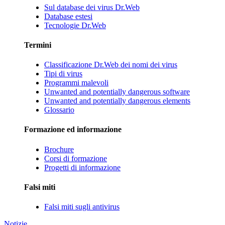
Sul database dei virus Dr.Web
Database estesi
Tecnologie Dr.Web
Termini
Classificazione Dr.Web dei nomi dei virus
Tipi di virus
Programmi malevoli
Unwanted and potentially dangerous software
Unwanted and potentially dangerous elements
Glossario
Formazione ed informazione
Brochure
Corsi di formazione
Progetti di informazione
Falsi miti
Falsi miti sugli antivirus
Notizie