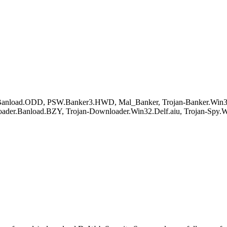
r.Banload.ODD, PSW.Banker3.HWD, Mal_Banker, Trojan-Banker.Win32.
er.Banload.BZY, Trojan-Downloader.Win32.Delf.aiu, Trojan-Spy.Wi