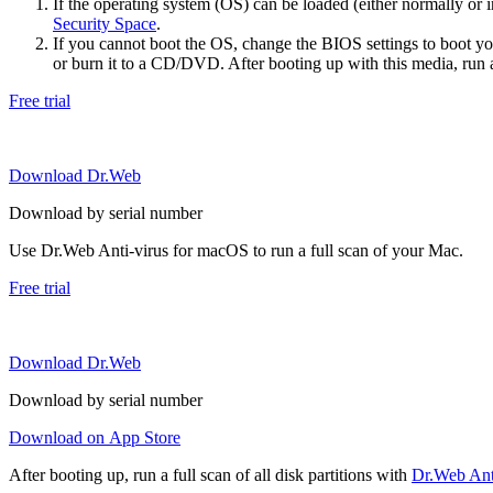
If the operating system (OS) can be loaded (either normally o
Security Space
.
If you cannot boot the OS, change the BIOS settings to boot 
or burn it to a CD/DVD. After booting up with this media, run a 
Free trial
Download Dr.Web
Download by serial number
Use Dr.Web Anti-virus for macOS to run a full scan of your Mac.
Free trial
Download Dr.Web
Download by serial number
Download on App Store
After booting up, run a full scan of all disk partitions with
Dr.Web Anti