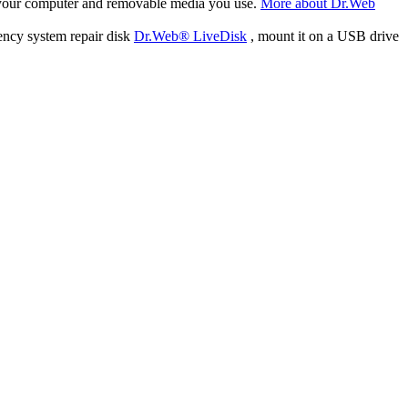
f your computer and removable media you use.
More about Dr.Web
ency system repair disk
Dr.Web® LiveDisk
, mount it on a USB drive