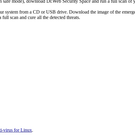
r in safe mode), download Dr.Web Security Space and run a full scan o
your system from a CD or USB drive. Download the image of the emerg
full scan and cure all the detected threats.
-virus for Linux
.