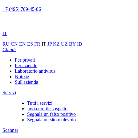
+7 (495) 789-45-86
IT
RU
CN
EN
ES
FR
IT
JP
KZ
UZ
BY
ID
Chiudi
Per privati
Per aziende
Laboratorio antivirus
Notizie
Sull'azienda
Servizi
Tutti i servizi
Invia un file sospetto
Segnala un falso positivo
Segnala un sito malevolo
Scanner