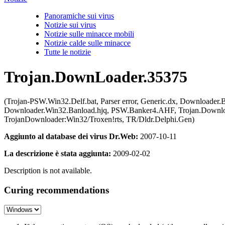
Panoramiche sui virus
Notizie sui virus
Notizie sulle minacce mobili
Notizie calde sulle minacce
Tutte le notizie
Trojan.DownLoader.35375
(Trojan-PSW.Win32.Delf.bat, Parser error, Generic.dx, Downloade
Downloader.Win32.Banload.hjq, PSW.Banker4.AHF, Trojan.Download
TrojanDownloader:Win32/Troxen!rts, TR/Dldr.Delphi.Gen)
Aggiunto al database dei virus Dr.Web:
2007-10-11
La descrizione è stata aggiunta:
2009-02-02
Description is not available.
Curing recommendations