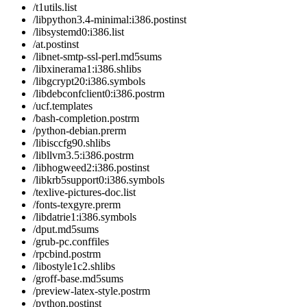
/t1utils.list
/libpython3.4-minimal:i386.postinst
/libsystemd0:i386.list
/at.postinst
/libnet-smtp-ssl-perl.md5sums
/libxinerama1:i386.shlibs
/libgcrypt20:i386.symbols
/libdebconfclient0:i386.postrm
/ucf.templates
/bash-completion.postrm
/python-debian.prerm
/libisccfg90.shlibs
/libllvm3.5:i386.postrm
/libhogweed2:i386.postinst
/libkrb5support0:i386.symbols
/texlive-pictures-doc.list
/fonts-texgyre.prerm
/libdatrie1:i386.symbols
/dput.md5sums
/grub-pc.conffiles
/rpcbind.postrm
/libostyle1c2.shlibs
/groff-base.md5sums
/preview-latex-style.postrm
/python.postinst