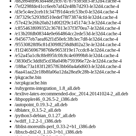
/d82eb4fd963d448e2fcb7d7b793b5df3-le32d4.cache-4
/7ef2298fde41cc6eeb7af42e48b7d293-le32d4.cache-4
/d3e5c4ee2ceb1fc347f91d4cefc53bc0-le32d4.cache-4
/3f7329c5293ffd510edef78f73874cfd-le32d4.cache-4
/57e423e26b20ab21d0f2f29c145174c3-le32d4.cache-4
/c855463f699352c367813e37f3f70ea7-le32d4.cache-4
/e13b20fdb08344e0e664864cc2ede53d-le32d4.cache-4
/945677eb7aeaf62f1d50efc3fb3ec7d8-le32d4.cache-4
/95530828ff6c81d309f8258d8d02a23e-le32d4.cache-4
/f1f2465696798768e9653f19e17ccdc8-le32d4.cache-4
/e52a45a1c8c8fe895fc0fc8c4e6999b8-le32d4.cache-4
/3830d5c3ddfd5cd38a049b759396e72e-le32d4.cache-4
/188ac73a183f12857f63bb60a4a6d603-le32d4.cache-4
/6aa41aa22e18b8fa06a12da28ea9c28b-le32d4.cache-4
/pkgcache.bin
/srcpkgcache.bin
/rubygems-integration_1.8_all.deb
/texlive-latex-recommended-doc_2014.20141024-2_all.deb
/libpoppler46_0.26.5-2_i386.deb
/autopoint_0.19.3-2_all.deb
/dblatex_0.3.5-2_all.deb
/python3-debian_0.1.27_all.deb
/wdiff_1.2.2-1_i386.deb
/liblist-moreutils-perl_0.33-2+b1_i386.deb
/libxcb-dri2-0_1.10-3+b1_i386.deb