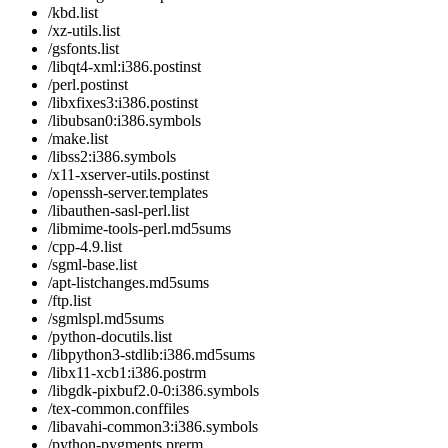
/kbd.list
/xz-utils.list
/gsfonts.list
/libqt4-xml:i386.postinst
/perl.postinst
/libxfixes3:i386.postinst
/libubsan0:i386.symbols
/make.list
/libss2:i386.symbols
/x11-xserver-utils.postinst
/openssh-server.templates
/libauthen-sasl-perl.list
/libmime-tools-perl.md5sums
/cpp-4.9.list
/sgml-base.list
/apt-listchanges.md5sums
/ftp.list
/sgmlspl.md5sums
/python-docutils.list
/libpython3-stdlib:i386.md5sums
/libx11-xcb1:i386.postrm
/libgdk-pixbuf2.0-0:i386.symbols
/tex-common.conffiles
/libavahi-common3:i386.symbols
/python-pygments.prerm