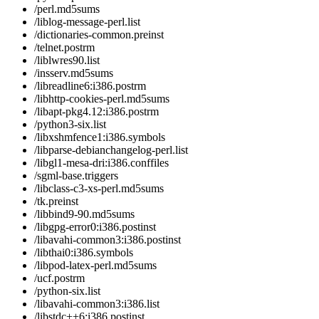
/perl.md5sums
/liblog-message-perl.list
/dictionaries-common.preinst
/telnet.postrm
/liblwres90.list
/insserv.md5sums
/libreadline6:i386.postrm
/libhttp-cookies-perl.md5sums
/libapt-pkg4.12:i386.postrm
/python3-six.list
/libxshmfence1:i386.symbols
/libparse-debianchangelog-perl.list
/libgl1-mesa-dri:i386.conffiles
/sgml-base.triggers
/libclass-c3-xs-perl.md5sums
/tk.preinst
/libbind9-90.md5sums
/libgpg-error0:i386.postinst
/libavahi-common3:i386.postinst
/libthai0:i386.symbols
/libpod-latex-perl.md5sums
/ucf.postrm
/python-six.list
/libavahi-common3:i386.list
/libstdc++6:i386.postinst