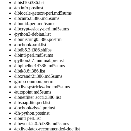
/libisl10:i386.list
/texinfo.postinst
/liblocale-gettext-perl.md5sums
/libcairo2:i386.md5sums
/libuuid-perl.md5sums
/libcrypt-ssleay-perl.md5sums
/python3-debian.list
/libunistring0:i386.postrm
/docbook-xml.list
/libdb5.3:i386.shlibs
/libintl-perl.md5sums
/python2.7-minimal.preinst
/libpipeline1:i386.md5sums
/libtk8.6:i386.list
/libxrandr2:i386.md5sums
/grub-common.prerm
/texlive-pstricks-doc.md5sums
/autopoint.md5sums
/libnetfilter-acct1:i386.list
/libsoap-lite-perl.list
/docbook-dsssl.preinst
/dh-python.postinst
/libintl-perl.list
/libevent-2.0-5:i386.md5sums
/texlive-latex-recommended-doc.list