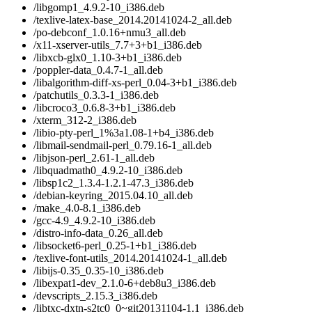
/libgomp1_4.9.2-10_i386.deb
/texlive-latex-base_2014.20141024-2_all.deb
/po-debconf_1.0.16+nmu3_all.deb
/x11-xserver-utils_7.7+3+b1_i386.deb
/libxcb-glx0_1.10-3+b1_i386.deb
/poppler-data_0.4.7-1_all.deb
/libalgorithm-diff-xs-perl_0.04-3+b1_i386.deb
/patchutils_0.3.3-1_i386.deb
/libcroco3_0.6.8-3+b1_i386.deb
/xterm_312-2_i386.deb
/libio-pty-perl_1%3a1.08-1+b4_i386.deb
/libmail-sendmail-perl_0.79.16-1_all.deb
/libjson-perl_2.61-1_all.deb
/libquadmath0_4.9.2-10_i386.deb
/libsp1c2_1.3.4-1.2.1-47.3_i386.deb
/debian-keyring_2015.04.10_all.deb
/make_4.0-8.1_i386.deb
/gcc-4.9_4.9.2-10_i386.deb
/distro-info-data_0.26_all.deb
/libsocket6-perl_0.25-1+b1_i386.deb
/texlive-font-utils_2014.20141024-1_all.deb
/libijs-0.35_0.35-10_i386.deb
/libexpat1-dev_2.1.0-6+deb8u3_i386.deb
/devscripts_2.15.3_i386.deb
/libtxc-dxtn-s2tc0_0~git20131104-1.1_i386.deb