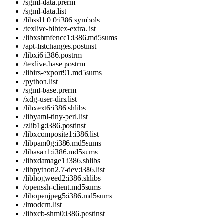
/sgml-data.prerm
/sgml-data.list
/libssl1.0.0:i386.symbols
/texlive-bibtex-extra.list
/libxshmfence1:i386.md5sums
/apt-listchanges.postinst
/libxi6:i386.postrm
/texlive-base.postrm
/libirs-export91.md5sums
/python.list
/sgml-base.prerm
/xdg-user-dirs.list
/libxext6:i386.shlibs
/libyaml-tiny-perl.list
/zlib1g:i386.postinst
/libxcomposite1:i386.list
/libpam0g:i386.md5sums
/libasan1:i386.md5sums
/libxdamage1:i386.shlibs
/libpython2.7-dev:i386.list
/libhogweed2:i386.shlibs
/openssh-client.md5sums
/libopenjpeg5:i386.md5sums
/lmodern.list
/libxcb-shm0:i386.postinst