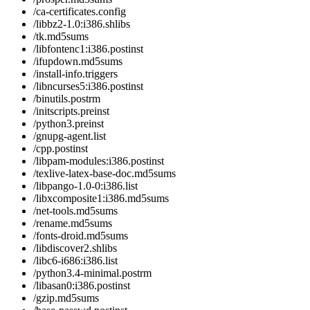
/ca-certificates.config
/libbz2-1.0:i386.shlibs
/tk.md5sums
/libfontenc1:i386.postinst
/ifupdown.md5sums
/install-info.triggers
/libncurses5:i386.postinst
/binutils.postrm
/initscripts.preinst
/python3.preinst
/gnupg-agent.list
/cpp.postinst
/libpam-modules:i386.postinst
/texlive-latex-base-doc.md5sums
/libpango-1.0-0:i386.list
/libxcomposite1:i386.md5sums
/net-tools.md5sums
/rename.md5sums
/fonts-droid.md5sums
/libdiscover2.shlibs
/libc6-i686:i386.list
/python3.4-minimal.postrm
/libasan0:i386.postinst
/gzip.md5sums