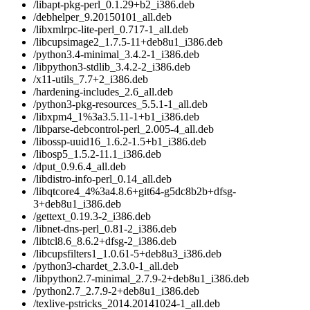
/libapt-pkg-perl_0.1.29+b2_i386.deb
/debhelper_9.20150101_all.deb
/libxmlrpc-lite-perl_0.717-1_all.deb
/libcupsimage2_1.7.5-11+deb8u1_i386.deb
/python3.4-minimal_3.4.2-1_i386.deb
/libpython3-stdlib_3.4.2-2_i386.deb
/x11-utils_7.7+2_i386.deb
/hardening-includes_2.6_all.deb
/python3-pkg-resources_5.5.1-1_all.deb
/libxpm4_1%3a3.5.11-1+b1_i386.deb
/libparse-debcontrol-perl_2.005-4_all.deb
/libossp-uuid16_1.6.2-1.5+b1_i386.deb
/libosp5_1.5.2-11.1_i386.deb
/dput_0.9.6.4_all.deb
/libdistro-info-perl_0.14_all.deb
/libqtcore4_4%3a4.8.6+git64-g5dc8b2b+dfsg-
3+deb8u1_i386.deb
/gettext_0.19.3-2_i386.deb
/libnet-dns-perl_0.81-2_i386.deb
/libtcl8.6_8.6.2+dfsg-2_i386.deb
/libcupsfilters1_1.0.61-5+deb8u3_i386.deb
/python3-chardet_2.3.0-1_all.deb
/libpython2.7-minimal_2.7.9-2+deb8u1_i386.deb
/python2.7_2.7.9-2+deb8u1_i386.deb
/texlive-pstricks_2014.20141024-1_all.deb