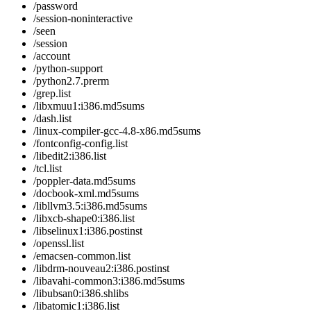
/password
/session-noninteractive
/seen
/session
/account
/python-support
/python2.7.prerm
/grep.list
/libxmuu1:i386.md5sums
/dash.list
/linux-compiler-gcc-4.8-x86.md5sums
/fontconfig-config.list
/libedit2:i386.list
/tcl.list
/poppler-data.md5sums
/docbook-xml.md5sums
/libllvm3.5:i386.md5sums
/libxcb-shape0:i386.list
/libselinux1:i386.postinst
/openssl.list
/emacsen-common.list
/libdrm-nouveau2:i386.postinst
/libavahi-common3:i386.md5sums
/libubsan0:i386.shlibs
/libatomic1:i386.list