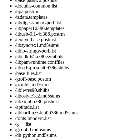
/base-passwd.postinst
/docutils-common.list
/tipa.postrm
/tzdata.templates
/libdigest-hmac-perl.list
/libpaper1:i386.templates
/libusb-0.1-4:i386.postrm
/texlive-base.postinst
/libsynctex1.md5sums
/libio-stringy-perl.list
/libcilkrts5:i386.symbols
/libpam-runtime.conffiles
/libxcb-present0:i386.shlibs
/base-files.list
/groff-base.postrm
/pciutils.md5sums
/liblwres90.shlibs
/libostyle1c2.md5sums
/libxmu6:i386.postinst
/aptitude.list
/libharfbuzz-icu0:i386.md5sums
/fonts-lmodern.list
/g++.list
/gcc-4.9.md5sums
/dh-python.md5sums