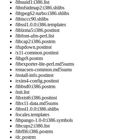
/libuuid1:i386.list
/libnfsidmap2:i386.shlibs
/libjpeg62-turbo:i386.shlibs
/libisccc90.shlibs
/libssl1.0.0:i386.templates
/liblzma5:i386.postinst
/libfont-afm-perl.list
/libcap2:i386.postrm
/ifupdown.postinst
/x11-common.postinst
/libgs9.postrm
/libexporter-lite-perl.md5sums
/emacsen-common.md5sums
/install-info.postinst
/exim4-config.postinst
/libbsd0:i386.postrm
/init.list
/libxtst6:i386.postinst
/libx11-data.md5sums
/libssl1.0.0:i386.shlibs
/locales.templates
/libpango-1.0-0:i386.symbols
/libcups2:i386.list
/libffi6:i386.postrm
/dc.postrm