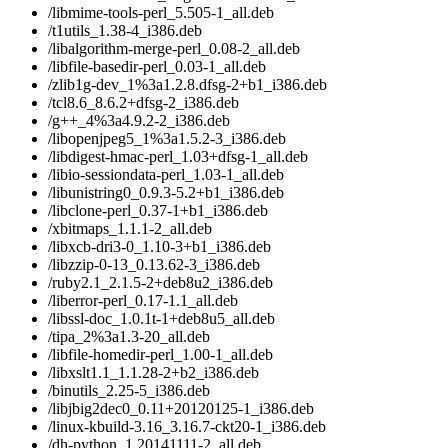
/libmime-tools-perl_5.505-1_all.deb
/t1utils_1.38-4_i386.deb
/libalgorithm-merge-perl_0.08-2_all.deb
/libfile-basedir-perl_0.03-1_all.deb
/zlib1g-dev_1%3a1.2.8.dfsg-2+b1_i386.deb
/tcl8.6_8.6.2+dfsg-2_i386.deb
/g++_4%3a4.9.2-2_i386.deb
/libopenjpeg5_1%3a1.5.2-3_i386.deb
/libdigest-hmac-perl_1.03+dfsg-1_all.deb
/libio-sessiondata-perl_1.03-1_all.deb
/libunistring0_0.9.3-5.2+b1_i386.deb
/libclone-perl_0.37-1+b1_i386.deb
/xbitmaps_1.1.1-2_all.deb
/libxcb-dri3-0_1.10-3+b1_i386.deb
/libzzip-0-13_0.13.62-3_i386.deb
/ruby2.1_2.1.5-2+deb8u2_i386.deb
/liberror-perl_0.17-1.1_all.deb
/libssl-doc_1.0.1t-1+deb8u5_all.deb
/tipa_2%3a1.3-20_all.deb
/libfile-homedir-perl_1.00-1_all.deb
/libxslt1.1_1.1.28-2+b2_i386.deb
/binutils_2.25-5_i386.deb
/libjbig2dec0_0.11+20120125-1_i386.deb
/linux-kbuild-3.16_3.16.7-ckt20-1_i386.deb
/dh-python_1.20141111-2_all.deb