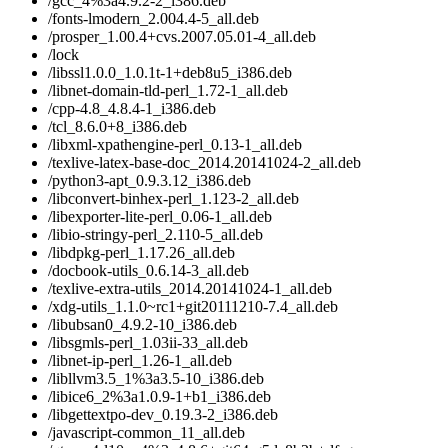
/gcc_4%3a4.9.2-2_i386.deb
/fonts-lmodern_2.004.4-5_all.deb
/prosper_1.00.4+cvs.2007.05.01-4_all.deb
/lock
/libssl1.0.0_1.0.1t-1+deb8u5_i386.deb
/libnet-domain-tld-perl_1.72-1_all.deb
/cpp-4.8_4.8.4-1_i386.deb
/tcl_8.6.0+8_i386.deb
/libxml-xpathengine-perl_0.13-1_all.deb
/texlive-latex-base-doc_2014.20141024-2_all.deb
/python3-apt_0.9.3.12_i386.deb
/libconvert-binhex-perl_1.123-2_all.deb
/libexporter-lite-perl_0.06-1_all.deb
/libio-stringy-perl_2.110-5_all.deb
/libdpkg-perl_1.17.26_all.deb
/docbook-utils_0.6.14-3_all.deb
/texlive-extra-utils_2014.20141024-1_all.deb
/xdg-utils_1.1.0~rc1+git20111210-7.4_all.deb
/libubsan0_4.9.2-10_i386.deb
/libsgmls-perl_1.03ii-33_all.deb
/libnet-ip-perl_1.26-1_all.deb
/libllvm3.5_1%3a3.5-10_i386.deb
/libice6_2%3a1.0.9-1+b1_i386.deb
/libgettextpo-dev_0.19.3-2_i386.deb
/javascript-common_11_all.deb