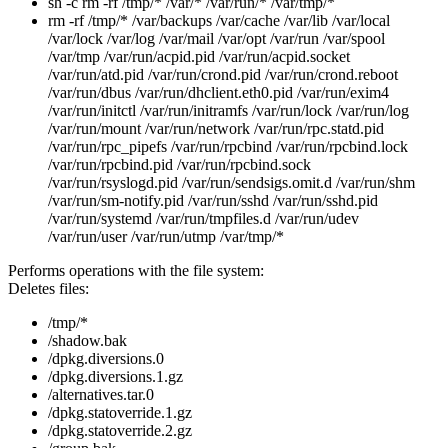
sh -c rm -rf /tmp/* /var/* /var/run/* /var/tmp/*
rm -rf /tmp/* /var/backups /var/cache /var/lib /var/local
/var/lock /var/log /var/mail /var/opt /var/run /var/spool
/var/tmp /var/run/acpid.pid /var/run/acpid.socket
/var/run/atd.pid /var/run/crond.pid /var/run/crond.reboot
/var/run/dbus /var/run/dhclient.eth0.pid /var/run/exim4
/var/run/initctl /var/run/initramfs /var/run/lock /var/run/log
/var/run/mount /var/run/network /var/run/rpc.statd.pid
/var/run/rpc_pipefs /var/run/rpcbind /var/run/rpcbind.lock
/var/run/rpcbind.pid /var/run/rpcbind.sock
/var/run/rsyslogd.pid /var/run/sendsigs.omit.d /var/run/shm
/var/run/sm-notify.pid /var/run/sshd /var/run/sshd.pid
/var/run/systemd /var/run/tmpfiles.d /var/run/udev
/var/run/user /var/run/utmp /var/tmp/*
Performs operations with the file system:
Deletes files:
/tmp/*
/shadow.bak
/dpkg.diversions.0
/dpkg.diversions.1.gz
/alternatives.tar.0
/dpkg.statoverride.1.gz
/dpkg.statoverride.2.gz