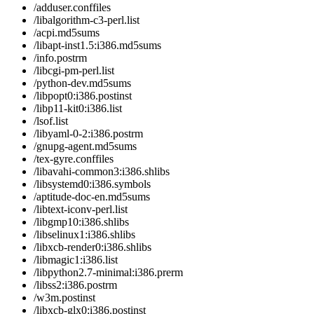
/adduser.conffiles
/libalgorithm-c3-perl.list
/acpi.md5sums
/libapt-inst1.5:i386.md5sums
/info.postrm
/libcgi-pm-perl.list
/python-dev.md5sums
/libpopt0:i386.postinst
/libp11-kit0:i386.list
/lsof.list
/libyaml-0-2:i386.postrm
/gnupg-agent.md5sums
/tex-gyre.conffiles
/libavahi-common3:i386.shlibs
/libsystemd0:i386.symbols
/aptitude-doc-en.md5sums
/libtext-iconv-perl.list
/libgmp10:i386.shlibs
/libselinux1:i386.shlibs
/libxcb-render0:i386.shlibs
/libmagic1:i386.list
/libpython2.7-minimal:i386.prerm
/libss2:i386.postrm
/w3m.postinst
/libxcb-glx0:i386.postinst