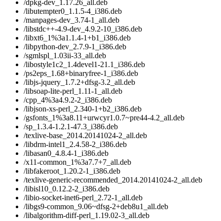
/dpkg-dev_1.17.26_all.deb
/libutempter0_1.1.5-4_i386.deb
/manpages-dev_3.74-1_all.deb
/libstdc++-4.9-dev_4.9.2-10_i386.deb
/libxt6_1%3a1.1.4-1+b1_i386.deb
/libpython-dev_2.7.9-1_i386.deb
/sgmlspl_1.03ii-33_all.deb
/libostyle1c2_1.4devel1-21.1_i386.deb
/ps2eps_1.68+binaryfree-1_i386.deb
/libjs-jquery_1.7.2+dfsg-3.2_all.deb
/libsoap-lite-perl_1.11-1_all.deb
/cpp_4%3a4.9.2-2_i386.deb
/libjson-xs-perl_2.340-1+b2_i386.deb
/gsfonts_1%3a8.11+urwcyr1.0.7~pre44-4.2_all.deb
/sp_1.3.4-1.2.1-47.3_i386.deb
/texlive-base_2014.20141024-2_all.deb
/libdrm-intel1_2.4.58-2_i386.deb
/libasan0_4.8.4-1_i386.deb
/x11-common_1%3a7.7+7_all.deb
/libfakeroot_1.20.2-1_i386.deb
/texlive-generic-recommended_2014.20141024-2_all.deb
/libisl10_0.12.2-2_i386.deb
/libio-socket-inet6-perl_2.72-1_all.deb
/libgs9-common_9.06~dfsg-2+deb8u1_all.deb
/libalgorithm-diff-perl_1.19.02-3_all.deb