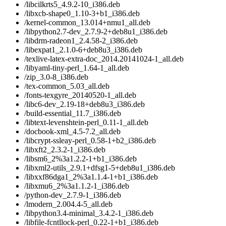
/libcilkrts5_4.9.2-10_i386.deb
/libxcb-shape0_1.10-3+b1_i386.deb
/kernel-common_13.014+nmu1_all.deb
/libpython2.7-dev_2.7.9-2+deb8u1_i386.deb
/libdrm-radeon1_2.4.58-2_i386.deb
/libexpat1_2.1.0-6+deb8u3_i386.deb
/texlive-latex-extra-doc_2014.20141024-1_all.deb
/libyaml-tiny-perl_1.64-1_all.deb
/zip_3.0-8_i386.deb
/tex-common_5.03_all.deb
/fonts-texgyre_20140520-1_all.deb
/libc6-dev_2.19-18+deb8u3_i386.deb
/build-essential_11.7_i386.deb
/libtext-levenshtein-perl_0.11-1_all.deb
/docbook-xml_4.5-7.2_all.deb
/libcrypt-ssleay-perl_0.58-1+b2_i386.deb
/libxft2_2.3.2-1_i386.deb
/libsm6_2%3a1.2.2-1+b1_i386.deb
/libxml2-utils_2.9.1+dfsg1-5+deb8u1_i386.deb
/libxxf86dga1_2%3a1.1.4-1+b1_i386.deb
/libxmu6_2%3a1.1.2-1_i386.deb
/python-dev_2.7.9-1_i386.deb
/lmodern_2.004.4-5_all.deb
/libpython3.4-minimal_3.4.2-1_i386.deb
/libfile-fcntllock-perl_0.22-1+b1_i386.deb