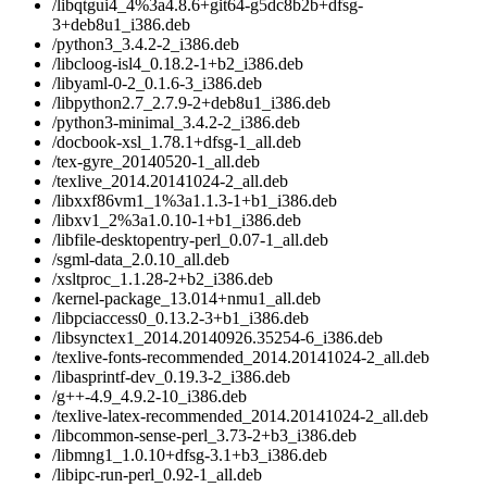
/libqtgui4_4%3a4.8.6+git64-g5dc8b2b+dfsg-
3+deb8u1_i386.deb
/python3_3.4.2-2_i386.deb
/libcloog-isl4_0.18.2-1+b2_i386.deb
/libyaml-0-2_0.1.6-3_i386.deb
/libpython2.7_2.7.9-2+deb8u1_i386.deb
/python3-minimal_3.4.2-2_i386.deb
/docbook-xsl_1.78.1+dfsg-1_all.deb
/tex-gyre_20140520-1_all.deb
/texlive_2014.20141024-2_all.deb
/libxxf86vm1_1%3a1.1.3-1+b1_i386.deb
/libxv1_2%3a1.0.10-1+b1_i386.deb
/libfile-desktopentry-perl_0.07-1_all.deb
/sgml-data_2.0.10_all.deb
/xsltproc_1.1.28-2+b2_i386.deb
/kernel-package_13.014+nmu1_all.deb
/libpciaccess0_0.13.2-3+b1_i386.deb
/libsynctex1_2014.20140926.35254-6_i386.deb
/texlive-fonts-recommended_2014.20141024-2_all.deb
/libasprintf-dev_0.19.3-2_i386.deb
/g++-4.9_4.9.2-10_i386.deb
/texlive-latex-recommended_2014.20141024-2_all.deb
/libcommon-sense-perl_3.73-2+b3_i386.deb
/libmng1_1.0.10+dfsg-3.1+b3_i386.deb
/libipc-run-perl_0.92-1_all.deb