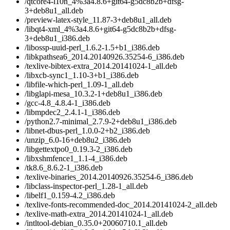
/qtcore4-l10n_4%3a4.8.6+git64-g5dc8b2b+dfsg-
3+deb8u1_all.deb
/preview-latex-style_11.87-3+deb8u1_all.deb
/libqt4-xml_4%3a4.8.6+git64-g5dc8b2b+dfsg-
3+deb8u1_i386.deb
/libossp-uuid-perl_1.6.2-1.5+b1_i386.deb
/libkpathsea6_2014.20140926.35254-6_i386.deb
/texlive-bibtex-extra_2014.20141024-1_all.deb
/libxcb-sync1_1.10-3+b1_i386.deb
/libfile-which-perl_1.09-1_all.deb
/libglapi-mesa_10.3.2-1+deb8u1_i386.deb
/gcc-4.8_4.8.4-1_i386.deb
/libmpdec2_2.4.1-1_i386.deb
/python2.7-minimal_2.7.9-2+deb8u1_i386.deb
/libnet-dbus-perl_1.0.0-2+b2_i386.deb
/unzip_6.0-16+deb8u2_i386.deb
/libgettextpo0_0.19.3-2_i386.deb
/libxshmfence1_1.1-4_i386.deb
/tk8.6_8.6.2-1_i386.deb
/texlive-binaries_2014.20140926.35254-6_i386.deb
/libclass-inspector-perl_1.28-1_all.deb
/libelf1_0.159-4.2_i386.deb
/texlive-fonts-recommended-doc_2014.20141024-2_all.deb
/texlive-math-extra_2014.20141024-1_all.deb
/intltool-debian_0.35.0+20060710.1_all.deb