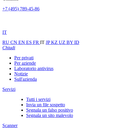
+7 (495) 789-45-86
IT
RU
CN
EN
ES
FR
IT
JP
KZ
UZ
BY
ID
Chiudi
Per privati
Per aziende
Laboratorio antivirus
Notizie
Sull'azienda
Servizi
Tutti i servizi
Invia un file sospetto
Segnala un falso positivo
Segnala un sito malevolo
Scanner