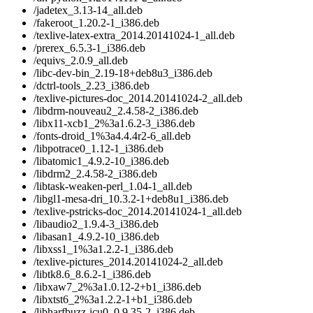
/jadetex_3.13-14_all.deb
/fakeroot_1.20.2-1_i386.deb
/texlive-latex-extra_2014.20141024-1_all.deb
/prerex_6.5.3-1_i386.deb
/equivs_2.0.9_all.deb
/libc-dev-bin_2.19-18+deb8u3_i386.deb
/dctrl-tools_2.23_i386.deb
/texlive-pictures-doc_2014.20141024-2_all.deb
/libdrm-nouveau2_2.4.58-2_i386.deb
/libx11-xcb1_2%3a1.6.2-3_i386.deb
/fonts-droid_1%3a4.4.4r2-6_all.deb
/libpotrace0_1.12-1_i386.deb
/libatomic1_4.9.2-10_i386.deb
/libdrm2_2.4.58-2_i386.deb
/libtask-weaken-perl_1.04-1_all.deb
/libgl1-mesa-dri_10.3.2-1+deb8u1_i386.deb
/texlive-pstricks-doc_2014.20141024-1_all.deb
/libaudio2_1.9.4-3_i386.deb
/libasan1_4.9.2-10_i386.deb
/libxss1_1%3a1.2.2-1_i386.deb
/texlive-pictures_2014.20141024-2_all.deb
/libtk8.6_8.6.2-1_i386.deb
/libxaw7_2%3a1.0.12-2+b1_i386.deb
/libxtst6_2%3a1.2.2-1+b1_i386.deb
/libharfbuzz-icu0_0.9.35-2_i386.deb