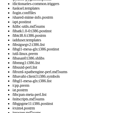
/dictionaries-common.triggers
/tasksel.templates
/login.conffiles
/shared-mime-info.postrm
/apt.postinst
/klibc-utils.md5sums
/libatk1.0-0:i386.postinst
/libtcl8.6:i386.postrm
/adduser.templates
/libsigsegv2:i386.list
/libgl1-mesa-glx:i386.postinst
/util-linux.prerm
/libasan0:i386.shlibs
/libmng1:i386.list
/libuuid-perl.list
/libxml-xpathengine-perl.md5sums
/libavahi-client3:i386.symbols
/libgl1-mesa-glx:i386.list
/cpp.prerm
/at.postrm
/libcpan-meta-perl.list
/initscripts.md5sums
/libgpgme11:i386.postinst
/exim4.postrm
/prosper.md5sums