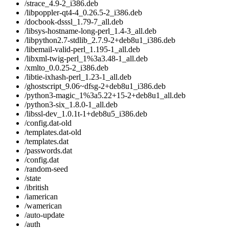
/strace_4.9-2_i386.deb
/libpoppler-qt4-4_0.26.5-2_i386.deb
/docbook-dsssl_1.79-7_all.deb
/libsys-hostname-long-perl_1.4-3_all.deb
/libpython2.7-stdlib_2.7.9-2+deb8u1_i386.deb
/libemail-valid-perl_1.195-1_all.deb
/libxml-twig-perl_1%3a3.48-1_all.deb
/xmlto_0.0.25-2_i386.deb
/libtie-ixhash-perl_1.23-1_all.deb
/ghostscript_9.06~dfsg-2+deb8u1_i386.deb
/python3-magic_1%3a5.22+15-2+deb8u1_all.deb
/python3-six_1.8.0-1_all.deb
/libssl-dev_1.0.1t-1+deb8u5_i386.deb
/config.dat-old
/templates.dat-old
/templates.dat
/passwords.dat
/config.dat
/random-seed
/state
/ibritish
/iamerican
/wamerican
/auto-update
/auth