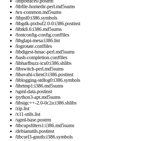
/libpotrace0.postrm
/libfile-homedir-perl.md5sums
/tex-common.md5sums
/libpsl0:i386.symbols
/libgdk-pixbuf2.0-0:i386.postinst
/libtk8.6:i386.md5sums
/fontconfig-config.conffiles
/libglapi-mesa:i386.list
/logrotate.conffiles
/libdigest-hmac-perl.md5sums
/bash-completion.conffiles
/libharfbuzz-icu0:i386.shlibs
/libswitch-perl.md5sums
/libavahi-client3:i386.postinst
/liblogging-stdlog0:i386.symbols
/librtmp1:i386.md5sums
/sgml-data.postinst
/python3-apt.md5sums
/libsigc++-2.0-0c2a:i386.shlibs
/zip.list
/x11-utils.list
/sgml-base.postrm
/libcupsfilters1:i386.md5sums
/debianutils.postinst
/libcurl3-gnutls:i386.symbols