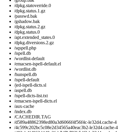
/group.bak
/dpkg.statoverride.0
/dpkg.status.1.gz
/passwd.bak
/gshadow.bak
/dpkg.status.2.gz
/dpkg.status.0
/apt.extended_states.0
/dpkg.diversions.2.gz
/sqspell.php
/ispell.db
/wordlist-default
/emacsen-ispell-default.el
/wordlist.db
/hunspell.db
/ispell-default
/jed-ispell-dicts.sl
/aspell.db
/ispell-dicts-list.txt
/emacsen-ispell-dicts.el
/aux-cache
/index.db
/CACHEDIR.TAG
/d589a48862398ed80a3d6066f4f56f4c-le32d4.cache-4
/4c599c202bc5c08e2d34565a40eac3b2-le32d4.cache-4