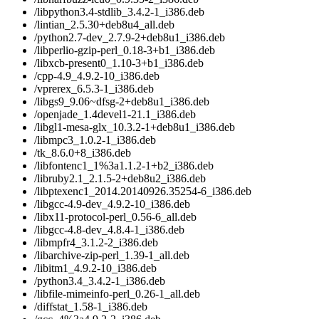
/libpython3.4-stdlib_3.4.2-1_i386.deb
/lintian_2.5.30+deb8u4_all.deb
/python2.7-dev_2.7.9-2+deb8u1_i386.deb
/libperlio-gzip-perl_0.18-3+b1_i386.deb
/libxcb-present0_1.10-3+b1_i386.deb
/cpp-4.9_4.9.2-10_i386.deb
/vprerex_6.5.3-1_i386.deb
/libgs9_9.06~dfsg-2+deb8u1_i386.deb
/openjade_1.4devel1-21.1_i386.deb
/libgl1-mesa-glx_10.3.2-1+deb8u1_i386.deb
/libmpc3_1.0.2-1_i386.deb
/tk_8.6.0+8_i386.deb
/libfontenc1_1%3a1.1.2-1+b2_i386.deb
/libruby2.1_2.1.5-2+deb8u2_i386.deb
/libptexenc1_2014.20140926.35254-6_i386.deb
/libgcc-4.9-dev_4.9.2-10_i386.deb
/libx11-protocol-perl_0.56-6_all.deb
/libgcc-4.8-dev_4.8.4-1_i386.deb
/libmpfr4_3.1.2-2_i386.deb
/libarchive-zip-perl_1.39-1_all.deb
/libitm1_4.9.2-10_i386.deb
/python3.4_3.4.2-1_i386.deb
/libfile-mimeinfo-perl_0.26-1_all.deb
/diffstat_1.58-1_i386.deb