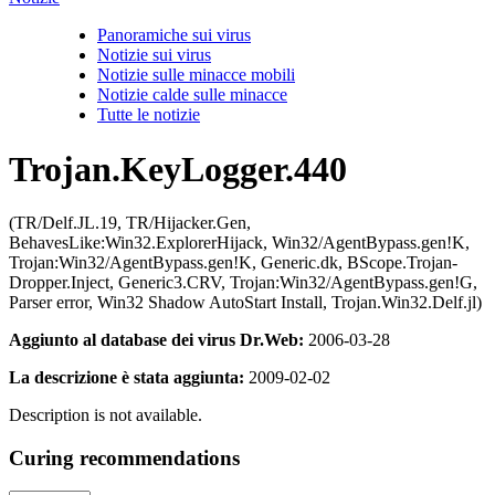
Panoramiche sui virus
Notizie sui virus
Notizie sulle minacce mobili
Notizie calde sulle minacce
Tutte le notizie
Trojan.KeyLogger.440
(TR/Delf.JL.19, TR/Hijacker.Gen,
BehavesLike:Win32.ExplorerHijack, Win32/AgentBypass.gen!K,
Trojan:Win32/AgentBypass.gen!K, Generic.dk, BScope.Trojan-
Dropper.Inject, Generic3.CRV, Trojan:Win32/AgentBypass.gen!G,
Parser error, Win32 Shadow AutoStart Install, Trojan.Win32.Delf.jl)
Aggiunto al database dei virus Dr.Web:
2006-03-28
La descrizione è stata aggiunta:
2009-02-02
Description is not available.
Curing recommendations