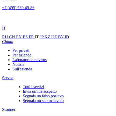
+7 (495) 789-45-86
IT
RU
CN
EN
ES
FR
IT
JP
KZ
UZ
BY
ID
Chiudi
Per privati
Per aziende
Laboratorio antivirus
Notizie
Sull'azienda
Servizi
Tutti i servizi
Invia un file sospetto
Segnala un falso positivo
Segnala un sito malevolo
Scanner