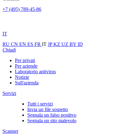
+7 (495) 789-45-86
IT
RU
CN
EN
ES
FR
IT
JP
KZ
UZ
BY
ID
Chiudi
Per privati
Per aziende
Laboratorio antivirus
Notizie
Sull'azienda
Servizi
Tutti i servizi
Invia un file sospetto
Segnala un falso positivo
Segnala un sito malevolo
Scanner