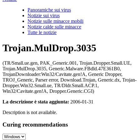
Panoramiche sui virus
Notizie sui virus
Notizie sulle minacce mobili
Notizie calde sulle minacce
Tutte le notizie
Trojan.MulDrop.3035
(TR/Small.ue.gen, PAK_Generic.001, Trojan.Dropper.Small.UE,
Trojan.MulDrop.3035, Generic.Malware.FBdld.47E361B0,
TrojanDownloader:Win32/Cavitate.gen!A, Generic Dropper,
TROJ_Generic, Parser error, Download.Trojan, Generic.dx, Trojan-
Dropper.Win32.Small.ue, TR/Dldr.Small.ACP.1,
Win32/Cavitate.gen!A, Dropper.Generic.CGI)
La descrizione è stata aggiunta:
2006-01-31
Description is not available.
Curing recommendations