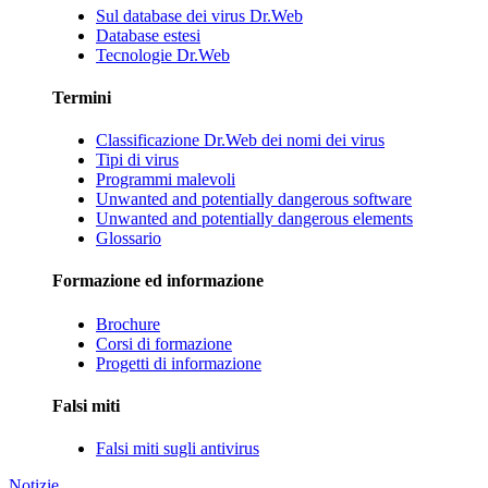
Sul database dei virus Dr.Web
Database estesi
Tecnologie Dr.Web
Termini
Classificazione Dr.Web dei nomi dei virus
Tipi di virus
Programmi malevoli
Unwanted and potentially dangerous software
Unwanted and potentially dangerous elements
Glossario
Formazione ed informazione
Brochure
Corsi di formazione
Progetti di informazione
Falsi miti
Falsi miti sugli antivirus
Notizie