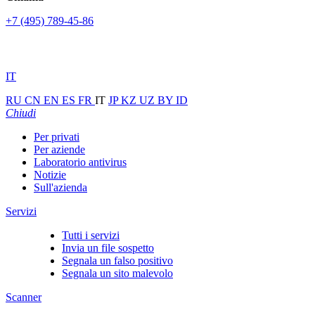
+7 (495) 789-45-86
IT
RU
CN
EN
ES
FR
IT
JP
KZ
UZ
BY
ID
Chiudi
Per privati
Per aziende
Laboratorio antivirus
Notizie
Sull'azienda
Servizi
Tutti i servizi
Invia un file sospetto
Segnala un falso positivo
Segnala un sito malevolo
Scanner