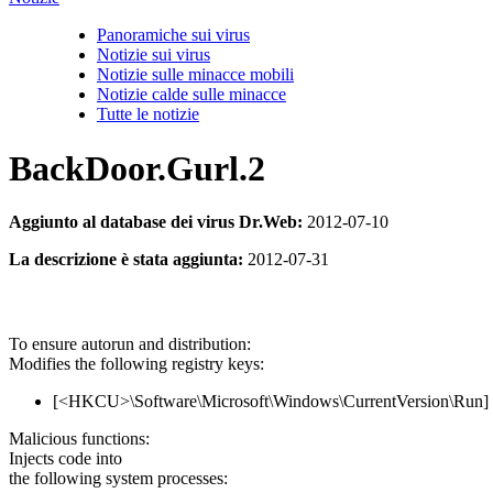
Panoramiche sui virus
Notizie sui virus
Notizie sulle minacce mobili
Notizie calde sulle minacce
Tutte le notizie
BackDoor.Gurl.2
Aggiunto al database dei virus Dr.Web:
2012-07-10
La descrizione è stata aggiunta:
2012-07-31
To ensure autorun and distribution:
Modifies the following registry keys:
[<HKCU>\Software\Microsoft\Windows\CurrentVersion\Run
Malicious functions:
Injects code into
the following system processes: