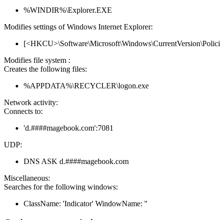
%WINDIR%\Explorer.EXE
Modifies settings of Windows Internet Explorer:
[<HKCU>\Software\Microsoft\Windows\CurrentVersion\Policies\
Modifies file system :
Creates the following files:
%APPDATA%\RECYCLER\logon.exe
Network activity:
Connects to:
'd.####magebook.com':7081
UDP:
DNS ASK d.####magebook.com
Miscellaneous:
Searches for the following windows:
ClassName: 'Indicator' WindowName: ''