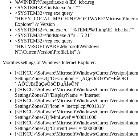
%WINDIR%\regedit.exe /s IE6_icbc.reg
<SYSTEM32>\findstr.exe /n ".*"
<SYSTEM32>\reg.exe query
"HKEY_LOCAL_MACHINE\SOFTWARE\Microsoft\Interne
Explorer" /v Version
<SYSTEM32>\cmd.exe /c ""%TEMP%\1.tmp\IE_icbc.bat""
<SYSTEM32>\findstr.exe /i "s-1-5-21"
<SYSTEM32>\reg.exe query
"HKLM\SOFTWARE\Microsoft\Windows
NT\CurrentVersion\ProfileList" /s
Modifies settings of Windows Internet Explorer:
[<HKCU>\Software\Microsoft\Windows\CurrentVersion\Intern
Settings\Zones\3] 'Description' = '¸ÃÇøÓòÖÐ°üº¬ËùÓÐÎ
´·ÅÔÚÆäËüÇøÓòÖÐµÄÍøÕ¾'
[<HKCU>\Software\Microsoft\Windows\CurrentVersion\Intern
Settings\Zones\3] 'DisplayName' = 'Internet'
[<HKCU>\Software\Microsoft\Windows\CurrentVersion\Intern
Settings\Zones\3] 'Icon' = 'inetcpl.cpl#001313'
[<HKCU>\Software\Microsoft\Windows\CurrentVersion\Intern
Settings\Zones\3] 'MinLevel' = '00011000'
[<HKCU>\Software\Microsoft\Windows\CurrentVersion\Intern
Settings\Zones\3] 'CurrentLevel' = '00000000'
[<HKCU>\Software\Microsoft\Windows\CurrentVersion\Intern