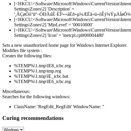
[<HKCU>\Software\Microsoft\Windows\CurrentVersion\Intern
Settings\Zones\2] 'Description' =
'¸ÃÇøÓò°üº¬ÓÐÄúÈ·ÈÏ²»»áËð»µ¼ÆËã»ú»òÊý¾ÝµÄÍøÕ¾¡
[<HKCU>\Software\Microsoft\Windows\CurrentVersion\Intern
Settings\Zones\2] 'MinLevel' = '00010000'
[<HKCU>\Software\Microsoft\Windows\CurrentVersion\Intern
Settings\Zones\2] 'Icon' = 'inetcpl.cpl#00004480'
Sets a new unauthorized home page for Windows Internet Explorer.
Modifies file system :
Creates the following files:
%TEMP%\1.tmp\IE8_icbc.reg
%TEMP%\1.tmp\tmp.reg
%TEMP%\1.tmp\IE_icbc.bat
%TEMP%\1.tmp\IE6_icbc.reg
Miscellaneous:
Searches for the following windows:
ClassName: 'RegEdit_RegEdit' WindowName: ''
Curing recommendations