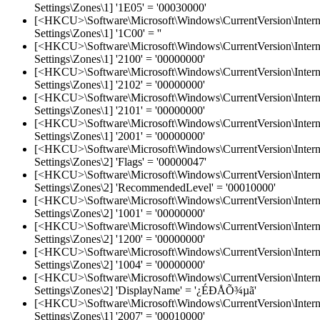
Settings\Zones\1] '1E05' = '00030000'
[<HKCU>\Software\Microsoft\Windows\CurrentVersion\Intern
Settings\Zones\1] '1C00' = ''
[<HKCU>\Software\Microsoft\Windows\CurrentVersion\Intern
Settings\Zones\1] '2100' = '00000000'
[<HKCU>\Software\Microsoft\Windows\CurrentVersion\Intern
Settings\Zones\1] '2102' = '00000000'
[<HKCU>\Software\Microsoft\Windows\CurrentVersion\Intern
Settings\Zones\1] '2101' = '00000000'
[<HKCU>\Software\Microsoft\Windows\CurrentVersion\Intern
Settings\Zones\1] '2001' = '00000000'
[<HKCU>\Software\Microsoft\Windows\CurrentVersion\Intern
Settings\Zones\2] 'Flags' = '00000047'
[<HKCU>\Software\Microsoft\Windows\CurrentVersion\Intern
Settings\Zones\2] 'RecommendedLevel' = '00010000'
[<HKCU>\Software\Microsoft\Windows\CurrentVersion\Intern
Settings\Zones\2] '1001' = '00000000'
[<HKCU>\Software\Microsoft\Windows\CurrentVersion\Intern
Settings\Zones\2] '1200' = '00000000'
[<HKCU>\Software\Microsoft\Windows\CurrentVersion\Intern
Settings\Zones\2] '1004' = '00000000'
[<HKCU>\Software\Microsoft\Windows\CurrentVersion\Intern
Settings\Zones\2] 'DisplayName' = '¿ÉÐÅÕ¾µã'
[<HKCU>\Software\Microsoft\Windows\CurrentVersion\Intern
Settings\Zones\1] '2007' = '00010000'