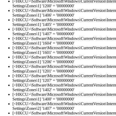
[<HKCU>\Software\Microsoft\Windows\CurrentVersion\Intern
Settings\Zones\1] '1200' = '00000000'
[<HKCU>\Software\Microsoft\Windows\CurrentVersion\Intern
Settings\Zones\1] '1406' = '00000000'
[<HKCU>\Software\Microsoft\Windows\CurrentVersion\Intern
Settings\Zones\1] '1405' = '00000000'
[<HKCU>\Software\Microsoft\Windows\CurrentVersion\Intern
Settings\Zones\1] '1407' = '00000000'
[<HKCU>\Software\Microsoft\Windows\CurrentVersion\Intern
Settings\Zones\1] '1604' = '00000000'
[<HKCU>\Software\Microsoft\Windows\CurrentVersion\Intern
Settings\Zones\1] '1601' = '00000000'
[<HKCU>\Software\Microsoft\Windows\CurrentVersion\Intern
Settings\Zones\1] '1206' = '00000000'
[<HKCU>\Software\Microsoft\Windows\CurrentVersion\Intern
Settings\Zones\1] '1201' = '00000000'
[<HKCU>\Software\Microsoft\Windows\CurrentVersion\Intern
Settings\Zones\1] '1207' = '00000000'
[<HKCU>\Software\Microsoft\Windows\CurrentVersion\Intern
Settings\Zones\1] '1402' = '00000000'
[<HKCU>\Software\Microsoft\Windows\CurrentVersion\Intern
Settings\Zones\1] '1400' = '00000000'
[<HKCU>\Software\Microsoft\Windows\CurrentVersion\Intern
Settings\Zones\2] '1407' = '00000000'
[<HKCU>\Software\Microsoft\Windows\CurrentVersion\Intern