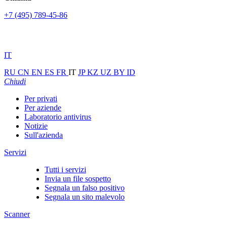
+7 (495) 789-45-86
IT
RU
CN
EN
ES
FR
IT
JP
KZ
UZ
BY
ID
Chiudi
Per privati
Per aziende
Laboratorio antivirus
Notizie
Sull'azienda
Servizi
Tutti i servizi
Invia un file sospetto
Segnala un falso positivo
Segnala un sito malevolo
Scanner