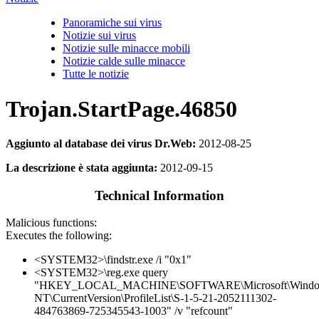
Panoramiche sui virus
Notizie sui virus
Notizie sulle minacce mobili
Notizie calde sulle minacce
Tutte le notizie
Trojan.StartPage.46850
Aggiunto al database dei virus Dr.Web:
2012-08-25
La descrizione è stata aggiunta:
2012-09-15
Technical Information
Malicious functions:
Executes the following:
<SYSTEM32>\findstr.exe /i "0x1"
<SYSTEM32>\reg.exe query
"HKEY_LOCAL_MACHINE\SOFTWARE\Microsoft\Wind
NT\CurrentVersion\ProfileList\S-1-5-21-2052111302-
484763869-725345543-1003" /v "refcount"