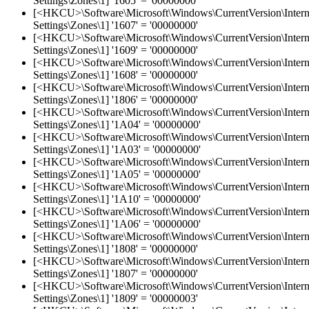
Settings\Zones\1] '1605' = '00000000'
[<HKCU>\Software\Microsoft\Windows\CurrentVersion\Intern
Settings\Zones\1] '1607' = '00000000'
[<HKCU>\Software\Microsoft\Windows\CurrentVersion\Intern
Settings\Zones\1] '1609' = '00000000'
[<HKCU>\Software\Microsoft\Windows\CurrentVersion\Intern
Settings\Zones\1] '1608' = '00000000'
[<HKCU>\Software\Microsoft\Windows\CurrentVersion\Intern
Settings\Zones\1] '1806' = '00000000'
[<HKCU>\Software\Microsoft\Windows\CurrentVersion\Intern
Settings\Zones\1] '1A04' = '00000000'
[<HKCU>\Software\Microsoft\Windows\CurrentVersion\Intern
Settings\Zones\1] '1A03' = '00000000'
[<HKCU>\Software\Microsoft\Windows\CurrentVersion\Intern
Settings\Zones\1] '1A05' = '00000000'
[<HKCU>\Software\Microsoft\Windows\CurrentVersion\Intern
Settings\Zones\1] '1A10' = '00000000'
[<HKCU>\Software\Microsoft\Windows\CurrentVersion\Intern
Settings\Zones\1] '1A06' = '00000000'
[<HKCU>\Software\Microsoft\Windows\CurrentVersion\Intern
Settings\Zones\1] '1808' = '00000000'
[<HKCU>\Software\Microsoft\Windows\CurrentVersion\Intern
Settings\Zones\1] '1807' = '00000000'
[<HKCU>\Software\Microsoft\Windows\CurrentVersion\Intern
Settings\Zones\1] '1809' = '00000003'