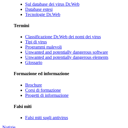
Sul database dei virus Dr.Web
Database estesi
Tecnologie Dr.Web
Termini
Classificazione Dr.Web dei nomi dei virus
Tipi di virus
Programmi malevoli
Unwanted and potentially dangerous software
Unwanted and potentially dangerous elements
Glossario
Formazione ed informazione
Brochure
Corsi di formazione
Progetti di informazione
Falsi miti
Falsi miti sugli antivirus
Notizie