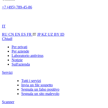
+7 (495) 789-45-86
IT
RU
CN
EN
ES
FR
IT
JP
KZ
UZ
BY
ID
Chiudi
Per privati
Per aziende
Laboratorio antivirus
Notizie
Sull'azienda
Servizi
Tutti i servizi
Invia un file sospetto
Segnala un falso positivo
Segnala un sito malevolo
Scanner