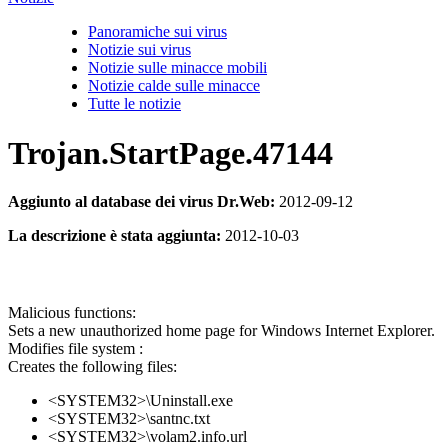
Panoramiche sui virus
Notizie sui virus
Notizie sulle minacce mobili
Notizie calde sulle minacce
Tutte le notizie
Trojan.StartPage.47144
Aggiunto al database dei virus Dr.Web:
2012-09-12
La descrizione è stata aggiunta:
2012-10-03
Malicious functions:
Sets a new unauthorized home page for Windows Internet Explorer.
Modifies file system :
Creates the following files:
<SYSTEM32>\Uninstall.exe
<SYSTEM32>\santnc.txt
<SYSTEM32>\volam2.info.url