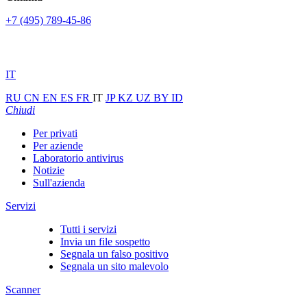
+7 (495) 789-45-86
IT
RU
CN
EN
ES
FR
IT
JP
KZ
UZ
BY
ID
Chiudi
Per privati
Per aziende
Laboratorio antivirus
Notizie
Sull'azienda
Servizi
Tutti i servizi
Invia un file sospetto
Segnala un falso positivo
Segnala un sito malevolo
Scanner