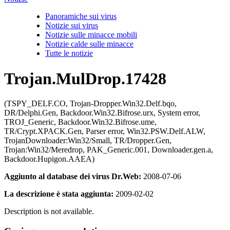
Panoramiche sui virus
Notizie sui virus
Notizie sulle minacce mobili
Notizie calde sulle minacce
Tutte le notizie
Trojan.MulDrop.17428
(TSPY_DELF.CO, Trojan-Dropper.Win32.Delf.bqo,
DR/Delphi.Gen, Backdoor.Win32.Bifrose.urx, System error,
TROJ_Generic, Backdoor.Win32.Bifrose.ume,
TR/Crypt.XPACK.Gen, Parser error, Win32.PSW.Delf.ALW,
TrojanDownloader:Win32/Small, TR/Dropper.Gen,
Trojan:Win32/Meredrop, PAK_Generic.001, Downloader.gen.a,
Backdoor.Hupigon.AAEA)
Aggiunto al database dei virus Dr.Web:
2008-07-06
La descrizione è stata aggiunta:
2009-02-02
Description is not available.