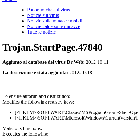
Panoramiche sui virus
Notizie sui virus
Notizie sulle minacce mobili
Notizie calde sulle minacce
Tutte le notizie
Trojan.StartPage.47840
Aggiunto al database dei virus Dr.Web:
2012-10-11
La descrizione è stata aggiunta:
2012-10-18
To ensure autorun and distribution:
Modifies the following registry keys:
[<HKLM>\SOFTWARE\Classes\MSProgramGroup\Shell\Open\
[<HKLM>\SOFTWARE\Microsoft\Windows\CurrentVersion\Run
Malicious functions:
Executes the following: