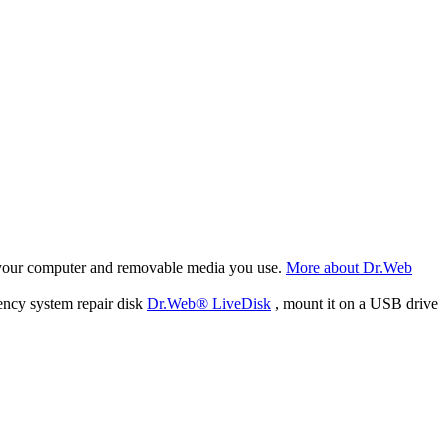
f your computer and removable media you use.
More about Dr.Web
ency system repair disk
Dr.Web® LiveDisk
, mount it on a USB drive