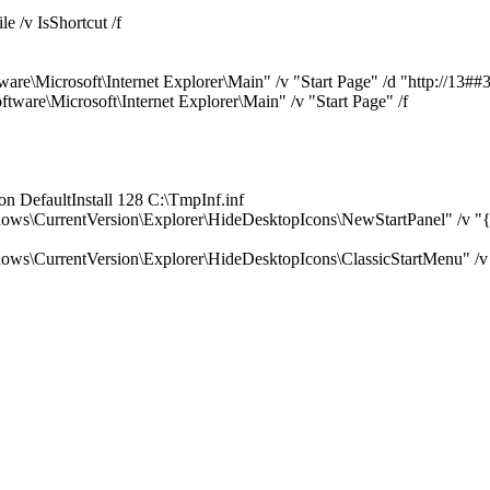
v IsShortcut /f
osoft\Internet Explorer\Main" /v "Start Page" /d "http://13##32
Microsoft\Internet Explorer\Main" /v "Start Page" /f
DefaultInstall 128 C:\TmpInf.inf
ws\CurrentVersion\Explorer\HideDesktopIcons\NewStartPanel" /
s\CurrentVersion\Explorer\HideDesktopIcons\ClassicStartMenu"