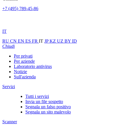
+7 (495) 789-45-86
IT
RU
CN
EN
ES
FR
IT
JP
KZ
UZ
BY
ID
Chiudi
Per privati
Per aziende
Laboratorio antivirus
Notizie
Sull'azienda
Servizi
Tutti i servizi
Invia un file sospetto
Segnala un falso positivo
Segnala un sito malevolo
Scanner