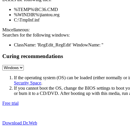
%TEMP%\BC36.CMD
%WINDIR%\jiantou.reg
C:\TmpInf.inf
Miscellaneous:
Searches for the following windows:
ClassName: 'RegEdit_RegEdit' WindowName: ''
Curing recommendations
If the operating system (OS) can be loaded (either normally o
Security Space
.
If you cannot boot the OS, change the BIOS settings to boot 
or burn it to a CD/DVD. After booting up with this media, run a 
Free trial
Download Dr.Web