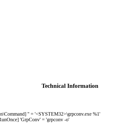
Technical Information
Command] '' = '<SYSTEM32>\grpconv.exe %1'
Once] 'GrpConv' = 'grpconv -o'