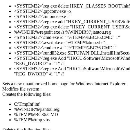
<SYSTEM32>\reg.exe delete HKEY_CLASSES_ROOT\lnkfile /
<SYSTEM32>\grpconv.exe -o
<SYSTEM32>\runonce.exe -r
<SYSTEM32>\reg.exe add "HKEY_CURRENT_USER\Software\Micr
<SYSTEM32>\reg.exe delete "HKEY_CURRENT_USER\Software\
%WINDIR%\regedit.exe /s %WINDIR%\jiantou.reg
<SYSTEM32>\cmd.exe /c ""%TEMP%\BC36.CMD" 1"
<SYSTEM32>\wscript.exe "%TEMP%\tmp.vbs"
<SYSTEM32>\cmd.exe /c ""%TEMP%\BC36.CMD""
<SYSTEM32>\rundll32.exe SETUPAPI.DLL,InstallHinfSection 
<SYSTEM32>\reg.exe Add "HKCU\Software\Microsoft\Windo
"REG_DWORD" /d "1" /f
<SYSTEM32>\reg.exe Add "HKCU\Software\Microsoft\Window
"REG_DWORD" /d "1" /f
Sets a new unauthorized home page for Windows Internet Explorer.
Modifies file system :
Creates the following files:
C:\TmpInf.inf
%WINDIR%\jiantou.reg
%TEMP%\BC36.CMD
%TEMP%\tmp.vbs
Deletes the following files: