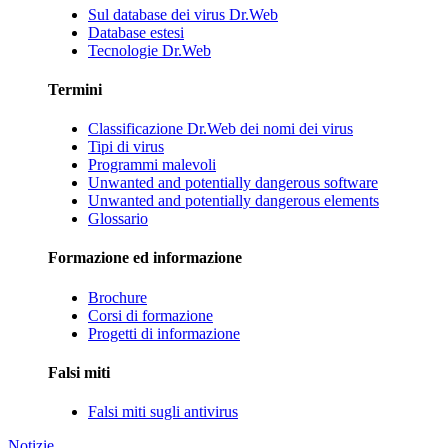
Sul database dei virus Dr.Web
Database estesi
Tecnologie Dr.Web
Termini
Classificazione Dr.Web dei nomi dei virus
Tipi di virus
Programmi malevoli
Unwanted and potentially dangerous software
Unwanted and potentially dangerous elements
Glossario
Formazione ed informazione
Brochure
Corsi di formazione
Progetti di informazione
Falsi miti
Falsi miti sugli antivirus
Notizie