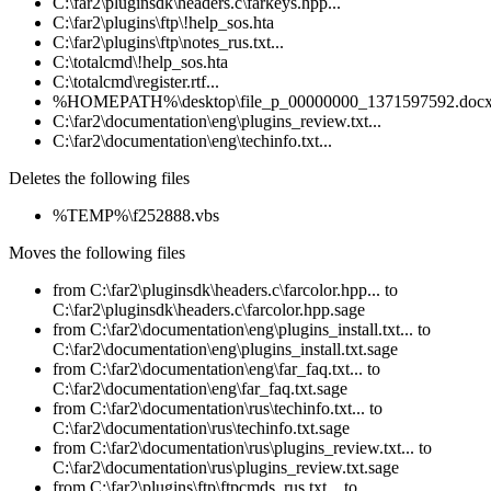
C:\far2\pluginsdk\headers.c\farkeys.hpp...
C:\far2\plugins\ftp\!help_sos.hta
C:\far2\plugins\ftp\notes_rus.txt...
C:\totalcmd\!help_sos.hta
C:\totalcmd\register.rtf...
%HOMEPATH%\desktop\file_p_00000000_1371597592.docx.
C:\far2\documentation\eng\plugins_review.txt...
C:\far2\documentation\eng\techinfo.txt...
Deletes the following files
%TEMP%\f252888.vbs
Moves the following files
from C:\far2\pluginsdk\headers.c\farcolor.hpp... to
C:\far2\pluginsdk\headers.c\farcolor.hpp.sage
from C:\far2\documentation\eng\plugins_install.txt... to
C:\far2\documentation\eng\plugins_install.txt.sage
from C:\far2\documentation\eng\far_faq.txt... to
C:\far2\documentation\eng\far_faq.txt.sage
from C:\far2\documentation\rus\techinfo.txt... to
C:\far2\documentation\rus\techinfo.txt.sage
from C:\far2\documentation\rus\plugins_review.txt... to
C:\far2\documentation\rus\plugins_review.txt.sage
from C:\far2\plugins\ftp\ftpcmds_rus.txt... to