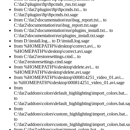
C:\far2\plugins\ftp\ftpcmds_rus.txt.sage
from C:\far2\plugins\ftp\ftpcmds.txt... to
C:\far2\plugins\ftp\ftpcmds.txt.sage
from C:\far2\documentation\rus\bug_report.txt... to
C:\far2\documentation\rus\bug_report.txt.sage
from C:\far2\documentation\rus\plugins_install.txt... to
C:\far2\documentation\rus\plugins_install.txt.sage
from D:\install.log... to D:\install.log.sage
from %HOMEPATH%\desktop\correct.avi... to
%HOMEPATH%\desktop\correct.avi.sage
from C:\far2\restoresettings.cmd... to
C:\far2\restoresettings.cmd.sage
from %HOMEPATH%\desktop\delete.avi... to
%HOMEPATH%\desktop\delete.avi.sage
from %HOMEPATH%\desktop\000814251_video_01.avi...
to %HOMEPATH%\desktop\000814251_video_01.avi.sage
from
C:\far2\addons\colors\default_highlighting\import_colors.bat...
to
C:\far2\addons\colors\default_highlighting\import_colors.bat.sa
from
C:\far2\addons\colors\custom_highlighting\import_colors.bat...
to
C:\far2\addons\colors\custom_highlighting\import_colors.bat.s
from C:\far2\addons\colors\import_colors.bat... to