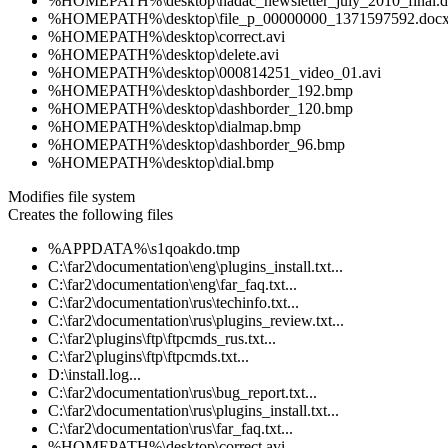
%HOMEPATH%\desktop\hadac_newsletter_july_2010_final.
%HOMEPATH%\desktop\file_p_00000000_1371597592.doc
%HOMEPATH%\desktop\correct.avi
%HOMEPATH%\desktop\delete.avi
%HOMEPATH%\desktop\000814251_video_01.avi
%HOMEPATH%\desktop\dashborder_192.bmp
%HOMEPATH%\desktop\dashborder_120.bmp
%HOMEPATH%\desktop\dialmap.bmp
%HOMEPATH%\desktop\dashborder_96.bmp
%HOMEPATH%\desktop\dial.bmp
Modifies file system
Creates the following files
%APPDATA%\s1qoakdo.tmp
C:\far2\documentation\eng\plugins_install.txt...
C:\far2\documentation\eng\far_faq.txt...
C:\far2\documentation\rus\techinfo.txt...
C:\far2\documentation\rus\plugins_review.txt...
C:\far2\plugins\ftp\ftpcmds_rus.txt...
C:\far2\plugins\ftp\ftpcmds.txt...
D:\install.log...
C:\far2\documentation\rus\bug_report.txt...
C:\far2\documentation\rus\plugins_install.txt...
C:\far2\documentation\rus\far_faq.txt...
%HOMEPATH%\desktop\correct.avi...