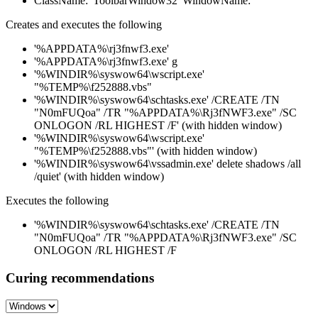
ClassName: 'ToolbarWindow32' WindowName: ''
Creates and executes the following
'%APPDATA%\rj3fnwf3.exe'
'%APPDATA%\rj3fnwf3.exe' g
'%WINDIR%\syswow64\wscript.exe'
"%TEMP%\f252888.vbs"
'%WINDIR%\syswow64\schtasks.exe' /CREATE /TN
"N0mFUQoa" /TR "%APPDATA%\Rj3fNWF3.exe" /SC
ONLOGON /RL HIGHEST /F' (with hidden window)
'%WINDIR%\syswow64\wscript.exe'
"%TEMP%\f252888.vbs"' (with hidden window)
'%WINDIR%\syswow64\vssadmin.exe' delete shadows /all
/quiet' (with hidden window)
Executes the following
'%WINDIR%\syswow64\schtasks.exe' /CREATE /TN
"N0mFUQoa" /TR "%APPDATA%\Rj3fNWF3.exe" /SC
ONLOGON /RL HIGHEST /F
Curing recommendations