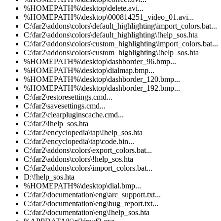
%HOMEPATH%\desktop\delete.avi...
%HOMEPATH%\desktop\000814251_video_01.avi...
C:\far2\addons\colors\default_highlighting\import_colors.bat...
C:\far2\addons\colors\default_highlighting\!help_sos.hta
C:\far2\addons\colors\custom_highlighting\import_colors.bat...
C:\far2\addons\colors\custom_highlighting\!help_sos.hta
%HOMEPATH%\desktop\dashborder_96.bmp...
%HOMEPATH%\desktop\dialmap.bmp...
%HOMEPATH%\desktop\dashborder_120.bmp...
%HOMEPATH%\desktop\dashborder_192.bmp...
C:\far2\restoresettings.cmd...
C:\far2\savesettings.cmd...
C:\far2\clearpluginscache.cmd...
C:\far2\!help_sos.hta
C:\far2\encyclopedia\tap\!help_sos.hta
C:\far2\encyclopedia\tap\code.bin...
C:\far2\addons\colors\export_colors.bat...
C:\far2\addons\colors\!help_sos.hta
C:\far2\addons\colors\import_colors.bat...
D:\!help_sos.hta
%HOMEPATH%\desktop\dial.bmp...
C:\far2\documentation\eng\arc_support.txt...
C:\far2\documentation\eng\bug_report.txt...
C:\far2\documentation\eng\!help_sos.hta