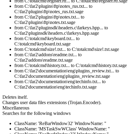
from C:\totalcmd\register.rtf... to C:\totalcmd\register.rtf.sage
from C:\far2\plugins\ftp\notes_rus.txt... to
C:\far2\plugins\ftp\notes_rus.txt.sage
from C:\far2\plugins\ftp\notes.txt... to
C:\far2\plugins\ftp\notes.txt.sage
from C:\far2\pluginsdk\headers.c\farkeys.hpp... to
C:\far2\pluginsdk\headers.c\farkeys.hpp.sage
from C:\totalcmd\keyboard.txt... to
C:\totalcmd\keyboard.txt.sage
from C:\totalcmd\size!.txt... to C:\totalcmd\size!.txt.sage
from C:\far2\addons\readme.txt... to
C:\far2\addons\readme.txt.sage
from C:\totalcmd\history.txt... to C:\totalcmd\history.txt.sage
from C:\far2\documentation\eng\plugins_review.txt... to
C:\far2\documentation\eng\plugins_review.txt.sage
from C:\far2\documentation\eng\techinfo.txt... to
C:\far2\documentation\eng\techinfo.txt.sage
Deletes itself.
Changes user data files extensions (Trojan.Encoder).
Miscellaneous
Searches for the following windows
ClassName: 'ReBarWindow32' WindowName: ''
ClassName: 'MSTaskSwWClass' WindowName: ''