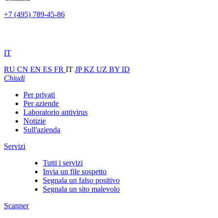
+7 (495) 789-45-86
IT
RU
CN
EN
ES
FR
IT
JP
KZ
UZ
BY
ID
Chiudi
Per privati
Per aziende
Laboratorio antivirus
Notizie
Sull'azienda
Servizi
Tutti i servizi
Invia un file sospetto
Segnala un falso positivo
Segnala un sito malevolo
Scanner