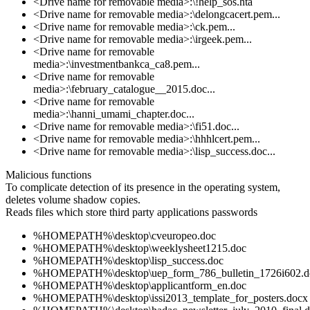
<Drive name for removable media>:\!help_sos.hta
<Drive name for removable media>:\delongcacert.pem...
<Drive name for removable media>:\ck.pem...
<Drive name for removable media>:\irgeek.pem...
<Drive name for removable
media>:\investmentbankca_ca8.pem...
<Drive name for removable
media>:\february_catalogue__2015.doc...
<Drive name for removable
media>:\hanni_umami_chapter.doc...
<Drive name for removable media>:\fi51.doc...
<Drive name for removable media>:\hhhlcert.pem...
<Drive name for removable media>:\lisp_success.doc...
Malicious functions
To complicate detection of its presence in the operating system,
deletes volume shadow copies.
Reads files which store third party applications passwords
%HOMEPATH%\desktop\cveuropeo.doc
%HOMEPATH%\desktop\weeklysheet1215.doc
%HOMEPATH%\desktop\lisp_success.doc
%HOMEPATH%\desktop\uep_form_786_bulletin_1726i602.d
%HOMEPATH%\desktop\applicantform_en.doc
%HOMEPATH%\desktop\issi2013_template_for_posters.docx