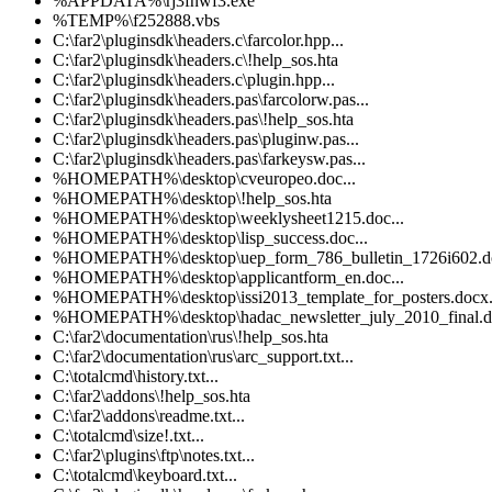
%APPDATA%\rj3fnwf3.exe
%TEMP%\f252888.vbs
C:\far2\pluginsdk\headers.c\farcolor.hpp...
C:\far2\pluginsdk\headers.c\!help_sos.hta
C:\far2\pluginsdk\headers.c\plugin.hpp...
C:\far2\pluginsdk\headers.pas\farcolorw.pas...
C:\far2\pluginsdk\headers.pas\!help_sos.hta
C:\far2\pluginsdk\headers.pas\pluginw.pas...
C:\far2\pluginsdk\headers.pas\farkeysw.pas...
%HOMEPATH%\desktop\cveuropeo.doc...
%HOMEPATH%\desktop\!help_sos.hta
%HOMEPATH%\desktop\weeklysheet1215.doc...
%HOMEPATH%\desktop\lisp_success.doc...
%HOMEPATH%\desktop\uep_form_786_bulletin_1726i602.do
%HOMEPATH%\desktop\applicantform_en.doc...
%HOMEPATH%\desktop\issi2013_template_for_posters.docx.
%HOMEPATH%\desktop\hadac_newsletter_july_2010_final.do
C:\far2\documentation\rus\!help_sos.hta
C:\far2\documentation\rus\arc_support.txt...
C:\totalcmd\history.txt...
C:\far2\addons\!help_sos.hta
C:\far2\addons\readme.txt...
C:\totalcmd\size!.txt...
C:\far2\plugins\ftp\notes.txt...
C:\totalcmd\keyboard.txt...