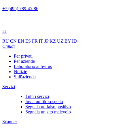
+7 (495) 789-45-86
IT
RU
CN
EN
ES
FR
IT
JP
KZ
UZ
BY
ID
Chiudi
Per privati
Per aziende
Laboratorio antivirus
Notizie
Sull'azienda
Servizi
Tutti i servizi
Invia un file sospetto
Segnala un falso positivo
Segnala un sito malevolo
Scanner