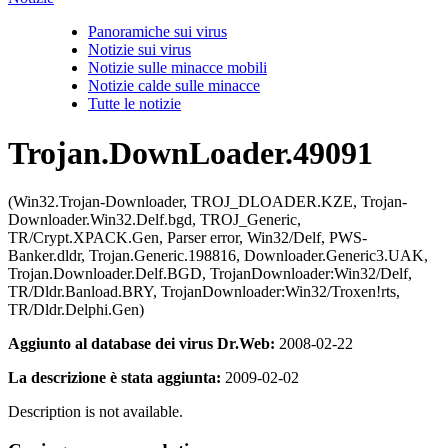
Panoramiche sui virus
Notizie sui virus
Notizie sulle minacce mobili
Notizie calde sulle minacce
Tutte le notizie
Trojan.DownLoader.49091
(Win32.Trojan-Downloader, TROJ_DLOADER.KZE, Trojan-
Downloader.Win32.Delf.bgd, TROJ_Generic,
TR/Crypt.XPACK.Gen, Parser error, Win32/Delf, PWS-
Banker.dldr, Trojan.Generic.198816, Downloader.Generic3.UAK,
Trojan.Downloader.Delf.BGD, TrojanDownloader:Win32/Delf,
TR/Dldr.Banload.BRY, TrojanDownloader:Win32/Troxen!rts,
TR/Dldr.Delphi.Gen)
Aggiunto al database dei virus Dr.Web:
2008-02-22
La descrizione è stata aggiunta:
2009-02-02
Description is not available.