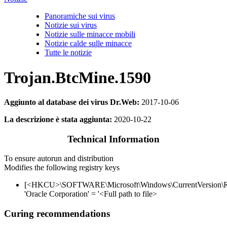
Panoramiche sui virus
Notizie sui virus
Notizie sulle minacce mobili
Notizie calde sulle minacce
Tutte le notizie
Trojan.BtcMine.1590
Aggiunto al database dei virus Dr.Web:
2017-10-06
La descrizione è stata aggiunta:
2020-10-22
Technical Information
To ensure autorun and distribution
Modifies the following registry keys
[<HKCU>\SOFTWARE\Microsoft\Windows\CurrentVersion\
'Oracle Corporation' = '<Full path to file>
Curing recommendations