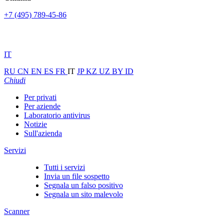
+7 (495) 789-45-86
IT
RU
CN
EN
ES
FR
IT
JP
KZ
UZ
BY
ID
Chiudi
Per privati
Per aziende
Laboratorio antivirus
Notizie
Sull'azienda
Servizi
Tutti i servizi
Invia un file sospetto
Segnala un falso positivo
Segnala un sito malevolo
Scanner