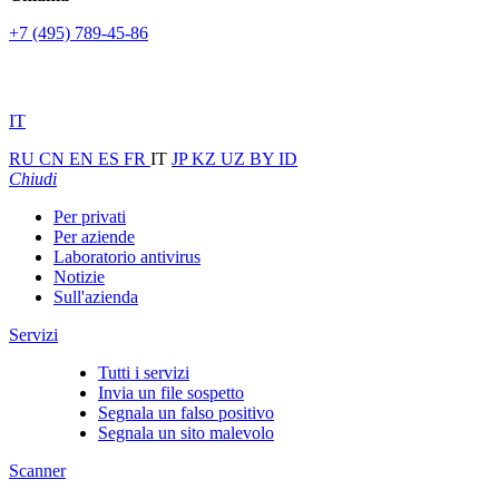
+7 (495) 789-45-86
IT
RU
CN
EN
ES
FR
IT
JP
KZ
UZ
BY
ID
Chiudi
Per privati
Per aziende
Laboratorio antivirus
Notizie
Sull'azienda
Servizi
Tutti i servizi
Invia un file sospetto
Segnala un falso positivo
Segnala un sito malevolo
Scanner