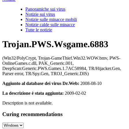
Panoramiche sui virus
Notizie sui virus
Notizie sulle minacce mobili
Notizie calde sulle minacce
Tutte le notizie
Trojan.PWS.Wsgame.6883
(Win32/PolyCrypt, Trojan-GameThief.Win32.WOW.bmv, PWS-
OnlineGames.c.dll, PAK_Generic.001,
DeepScan:Generic.PWS.Games.1.7AC58984, TR/Hijacker.Gen,
Parser error, TR/Spy.Gen, TROJ_Generic.DIS)
Aggiunto al database dei virus Dr.Web:
2008-08-10
La descrizione è stata aggiunta:
2009-02-02
Description is not available.
Curing recommendations