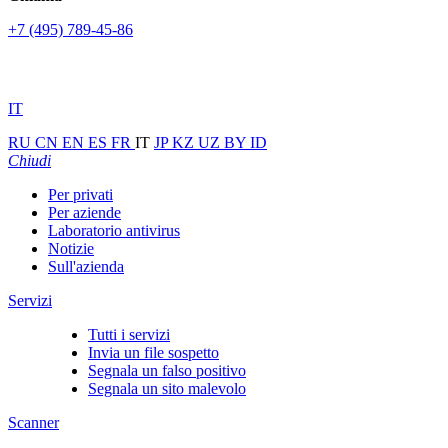
+7 (495) 789-45-86
IT
RU
CN
EN
ES
FR
IT
JP
KZ
UZ
BY
ID
Chiudi
Per privati
Per aziende
Laboratorio antivirus
Notizie
Sull'azienda
Servizi
Tutti i servizi
Invia un file sospetto
Segnala un falso positivo
Segnala un sito malevolo
Scanner