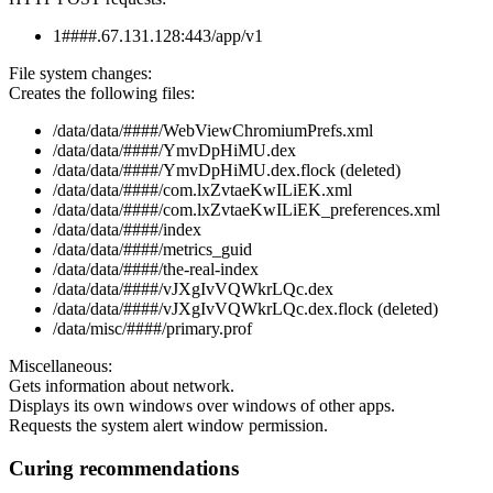
1####.67.131.128:443/app/v1
File system changes:
Creates the following files:
/data/data/####/WebViewChromiumPrefs.xml
/data/data/####/YmvDpHiMU.dex
/data/data/####/YmvDpHiMU.dex.flock (deleted)
/data/data/####/com.lxZvtaeKwILiEK.xml
/data/data/####/com.lxZvtaeKwILiEK_preferences.xml
/data/data/####/index
/data/data/####/metrics_guid
/data/data/####/the-real-index
/data/data/####/vJXgIvVQWkrLQc.dex
/data/data/####/vJXgIvVQWkrLQc.dex.flock (deleted)
/data/misc/####/primary.prof
Miscellaneous:
Gets information about network.
Displays its own windows over windows of other apps.
Requests the system alert window permission.
Curing recommendations