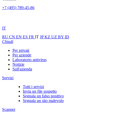
+7 (495) 789-45-86
IT
RU
CN
EN
ES
FR
IT
JP
KZ
UZ
BY
ID
Chiudi
Per privati
Per aziende
Laboratorio antivirus
Notizie
Sull'azienda
Servizi
Tutti i servizi
Invia un file sospetto
Segnala un falso positivo
Segnala un sito malevolo
Scanner