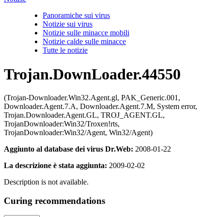
Panoramiche sui virus
Notizie sui virus
Notizie sulle minacce mobili
Notizie calde sulle minacce
Tutte le notizie
Trojan.DownLoader.44550
(Trojan-Downloader.Win32.Agent.gl, PAK_Generic.001,
Downloader.Agent.7.A, Downloader.Agent.7.M, System error,
Trojan.Downloader.Agent.GL, TROJ_AGENT.GL,
TrojanDownloader:Win32/Troxen!rts,
TrojanDownloader:Win32/Agent, Win32/Agent)
Aggiunto al database dei virus Dr.Web:
2008-01-22
La descrizione è stata aggiunta:
2009-02-02
Description is not available.
Curing recommendations