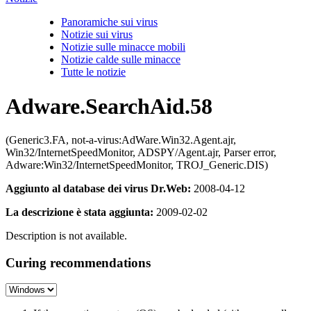
Panoramiche sui virus
Notizie sui virus
Notizie sulle minacce mobili
Notizie calde sulle minacce
Tutte le notizie
Adware.SearchAid.58
(Generic3.FA, not-a-virus:AdWare.Win32.Agent.ajr,
Win32/InternetSpeedMonitor, ADSPY/Agent.ajr, Parser error,
Adware:Win32/InternetSpeedMonitor, TROJ_Generic.DIS)
Aggiunto al database dei virus Dr.Web:
2008-04-12
La descrizione è stata aggiunta:
2009-02-02
Description is not available.
Curing recommendations