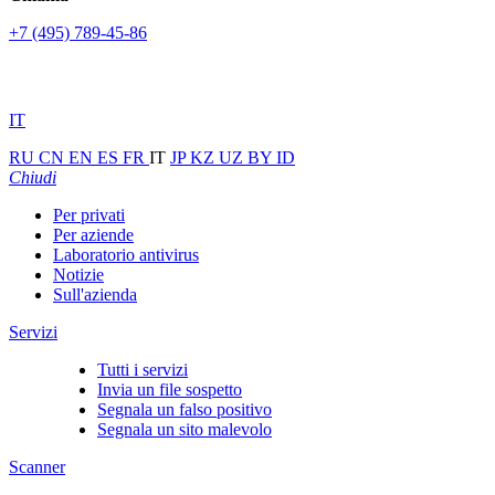
+7 (495) 789-45-86
IT
RU
CN
EN
ES
FR
IT
JP
KZ
UZ
BY
ID
Chiudi
Per privati
Per aziende
Laboratorio antivirus
Notizie
Sull'azienda
Servizi
Tutti i servizi
Invia un file sospetto
Segnala un falso positivo
Segnala un sito malevolo
Scanner