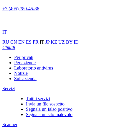
+7 (495) 789-45-86
IT
RU
CN
EN
ES
FR
IT
JP
KZ
UZ
BY
ID
Chiudi
Per privati
Per aziende
Laboratorio antivirus
Notizie
Sull'azienda
Servizi
Tutti i servizi
Invia un file sospetto
Segnala un falso positivo
Segnala un sito malevolo
Scanner