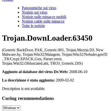
Panoramiche sui virus
Notizie sui virus
Notizie sulle minacce mobili
Notizie calde sulle minacce
Tutte le notizie
Trojan.DownLoader.63450
(Generic BackDoor, PAK_Generic.001, Trojan.Mezzia.DJ, New
Malware.hy, Trojan:Win32/Malagent, Trojan:Win32/Nebuler.gen!D
, TR/Crypt.XPACK.Gen, Parser error,
Trojan.Win32.Obfuscated.abi, TROJ_Generic.DIS)
Aggiunto al database dei virus Dr.Web:
2008-06-10
La descrizione è stata aggiunta:
2009-02-02
Description is not available.
Curing recommendations