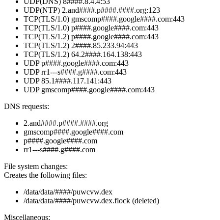
UDP(DNS) 8####.8.4.4:53
UDP(NTP) 2.and####.p####.####.org:123
TCP(TLS/1.0) gmscomp####.google####.com:443
TCP(TLS/1.0) p####.google####.com:443
TCP(TLS/1.2) p####.google####.com:443
TCP(TLS/1.2) 2####.85.233.94:443
TCP(TLS/1.2) 64.2####.164.138:443
UDP p####.google####.com:443
UDP rr1---s####.g####.com:443
UDP 85.1####.117.141:443
UDP gmscomp####.google####.com:443
DNS requests:
2.and####.p####.####.org
gmscomp####.google####.com
p####.google####.com
rr1---s####.g####.com
File system changes:
Creates the following files:
/data/data/####/puwcvw.dex
/data/data/####/puwcvw.dex.flock (deleted)
Miscellaneous: