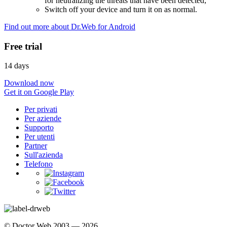
for neutralizing the threats that have been detected;
Switch off your device and turn it on as normal.
Find out more about Dr.Web for Android
Free trial
14 days
Download now
Get it on Google Play
Per privati
Per aziende
Supporto
Per utenti
Partner
Sull'azienda
Telefono
© Doctor Web 2003 — 2026