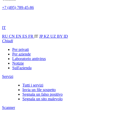
+7 (495) 789-45-86
IT
RU
CN
EN
ES
FR
IT
JP
KZ
UZ
BY
ID
Chiudi
Per privati
Per aziende
Laboratorio antivirus
Notizie
Sull'azienda
Servizi
Tutti i servizi
Invia un file sospetto
Segnala un falso positivo
Segnala un sito malevolo
Scanner