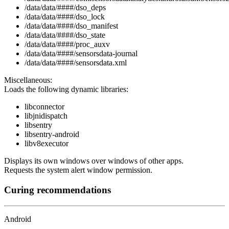
/data/data/####/dso_deps
/data/data/####/dso_lock
/data/data/####/dso_manifest
/data/data/####/dso_state
/data/data/####/proc_auxv
/data/data/####/sensorsdata-journal
/data/data/####/sensorsdata.xml
Miscellaneous:
Loads the following dynamic libraries:
libconnector
libjnidispatch
libsentry
libsentry-android
libv8executor
Displays its own windows over windows of other apps.
Requests the system alert window permission.
Curing recommendations
Android