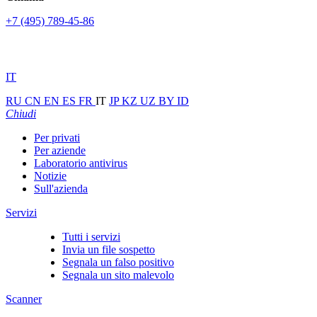
+7 (495) 789-45-86
IT
RU
CN
EN
ES
FR
IT
JP
KZ
UZ
BY
ID
Chiudi
Per privati
Per aziende
Laboratorio antivirus
Notizie
Sull'azienda
Servizi
Tutti i servizi
Invia un file sospetto
Segnala un falso positivo
Segnala un sito malevolo
Scanner