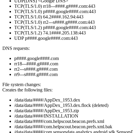
UDP(DNS) <Google DNS>
TCP(TLS/1.0) rr18---####.g####.com:443
TCP(TLS/1.0) p####.google####.com:443
TCP(TLS/1.0) 64.2####.162.94:443
TCP(TLS/1.0) rr2---s####.g####.com:443
TCP(TLS/1.2) p####.google####.com:443
TCP(TLS/1.2) 74.1####.205.138:443
UDP p####.google####.com:443
DNS requests:
p####.google####.com
rr18---####.g####.com
rr2---s####.g####.com
rr9---s####.g####.com
File system changes:
Creates the following files:
/data/data/####/AppDex_1953.dex
/data/data/####/AppDex_1953.dex.flock (deleted)
/data/data/####/AppDex_1953.zip
/data/data/####/INSTALLATION
/data/data/####/com.helpscout.beacon.prefs.xml
/data/data/####/com.helpscout.beacon.prefs.xml.bak
/data/data/####/com.sensorsdata.analytics.android.sdk.Sensor