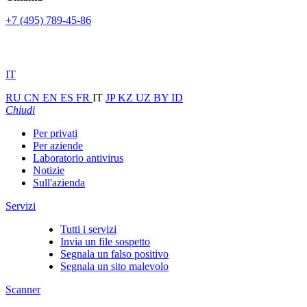
+7 (495) 789-45-86
IT
RU
CN
EN
ES
FR
IT
JP
KZ
UZ
BY
ID
Chiudi
Per privati
Per aziende
Laboratorio antivirus
Notizie
Sull'azienda
Servizi
Tutti i servizi
Invia un file sospetto
Segnala un falso positivo
Segnala un sito malevolo
Scanner