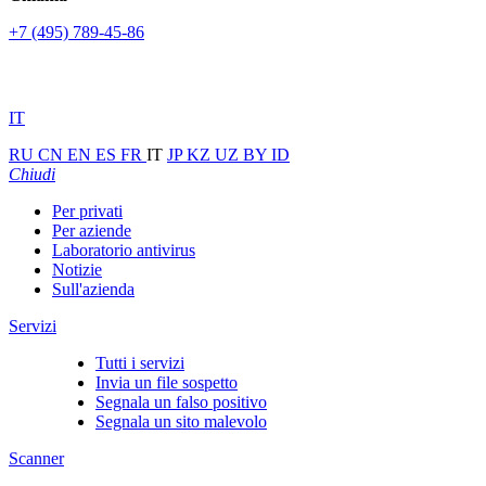
+7 (495) 789-45-86
IT
RU
CN
EN
ES
FR
IT
JP
KZ
UZ
BY
ID
Chiudi
Per privati
Per aziende
Laboratorio antivirus
Notizie
Sull'azienda
Servizi
Tutti i servizi
Invia un file sospetto
Segnala un falso positivo
Segnala un sito malevolo
Scanner