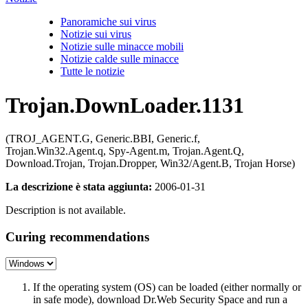
Panoramiche sui virus
Notizie sui virus
Notizie sulle minacce mobili
Notizie calde sulle minacce
Tutte le notizie
Trojan.DownLoader.1131
(TROJ_AGENT.G, Generic.BBI, Generic.f,
Trojan.Win32.Agent.q, Spy-Agent.m, Trojan.Agent.Q,
Download.Trojan, Trojan.Dropper, Win32/Agent.B, Trojan Horse)
La descrizione è stata aggiunta:
2006-01-31
Description is not available.
Curing recommendations
If the operating system (OS) can be loaded (either normally or
in safe mode), download Dr.Web Security Space and run a