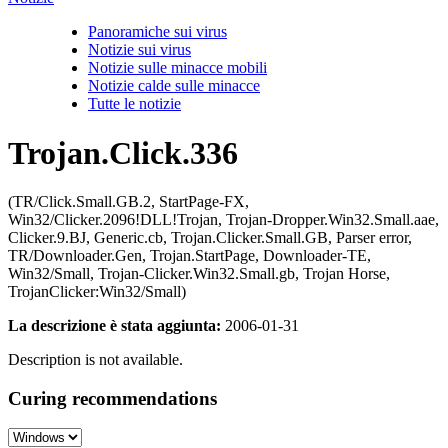
Panoramiche sui virus
Notizie sui virus
Notizie sulle minacce mobili
Notizie calde sulle minacce
Tutte le notizie
Trojan.Click.336
(TR/Click.Small.GB.2, StartPage-FX,
Win32/Clicker.2096!DLL!Trojan, Trojan-Dropper.Win32.Small.aae,
Clicker.9.BJ, Generic.cb, Trojan.Clicker.Small.GB, Parser error,
TR/Downloader.Gen, Trojan.StartPage, Downloader-TE,
Win32/Small, Trojan-Clicker.Win32.Small.gb, Trojan Horse,
TrojanClicker:Win32/Small)
La descrizione è stata aggiunta:
2006-01-31
Description is not available.
Curing recommendations