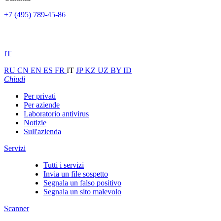
+7 (495) 789-45-86
IT
RU
CN
EN
ES
FR
IT
JP
KZ
UZ
BY
ID
Chiudi
Per privati
Per aziende
Laboratorio antivirus
Notizie
Sull'azienda
Servizi
Tutti i servizi
Invia un file sospetto
Segnala un falso positivo
Segnala un sito malevolo
Scanner