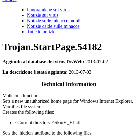
Panoramiche sui virus
Notizie sui virus
Notizie sulle minacce mobili
Notizie calde sulle minacce
Tutte le notizie
Trojan.StartPage.54182
Aggiunto al database dei virus Dr.Web:
2013-07-02
La descrizione è stata aggiunta:
2013-07-03
Technical Information
Malicious functions:
Sets a new unauthorized home page for Windows Internet Explorer.
Modifies file system :
Creates the following files:
<Current directory>\SkinH_EL.dll
Sets the 'hidden' attribute to the following files: