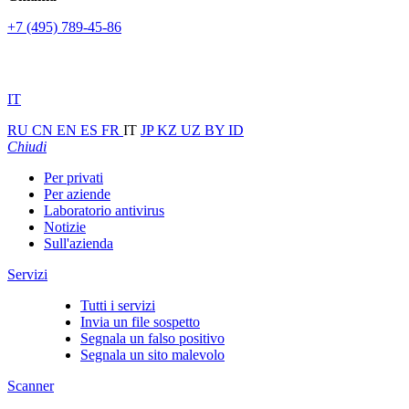
+7 (495) 789-45-86
IT
RU
CN
EN
ES
FR
IT
JP
KZ
UZ
BY
ID
Chiudi
Per privati
Per aziende
Laboratorio antivirus
Notizie
Sull'azienda
Servizi
Tutti i servizi
Invia un file sospetto
Segnala un falso positivo
Segnala un sito malevolo
Scanner